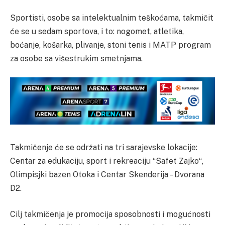
Sportisti, osobe sa intelektualnim teškoćama, takmičit
će se u sedam sportova, i to: nogomet, atletika,
boćanje, košarka, plivanje, stoni tenis i MATP program
za osobe sa višestrukim smetnjama.
Takmičenje će se održati na tri sarajevske lokacije:
Centar za edukaciju, sport i rekreaciju “Safet Zajko“,
Olimpisjki bazen Otoka i Centar Skenderija – Dvorana
D2.
Cilj takmičenja je promocija sposobnosti i mogućnosti