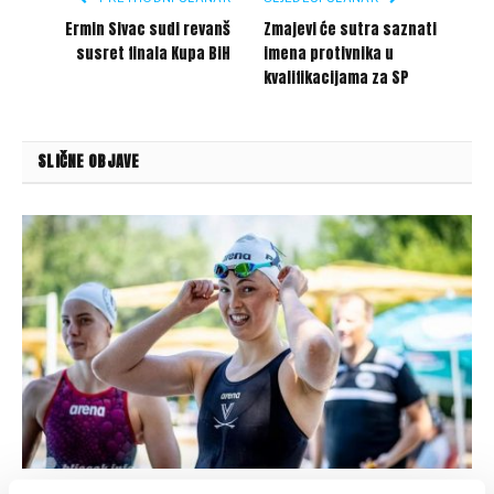
Ermin Sivac sudi revanš
Zmajevi će sutra saznati
susret finala Kupa BiH
imena protivnika u
kvalifikacijama za SP
SLIČNE OBJAVE