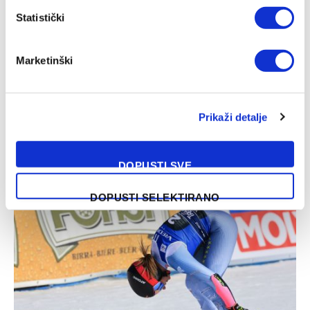
Statistički
Marketinški
Prikaži detalje
Džumhur opravdao ulogu favorita u Poljskoj
DOPUSTI SVE
04/08/2026
DOPUSTI SELEKTIRANO