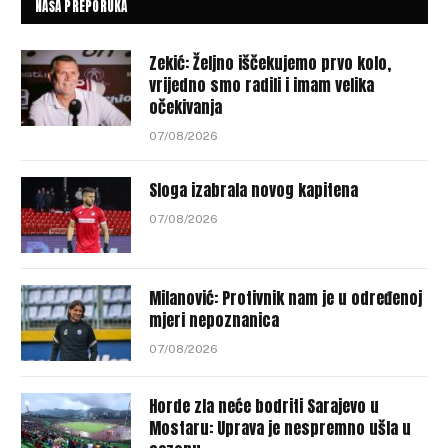
NAŠA PREPORUKA
Zekić: Željno iščekujemo prvo kolo,
vrijedno smo radili i imam velika
očekivanja
07/08/2026
Sloga izabrala novog kapitena
07/08/2026
Milanović: Protivnik nam je u određenoj
mjeri nepoznanica
07/08/2026
Horde zla neće bodriti Sarajevo u
Mostaru: Uprava je nespremno ušla u