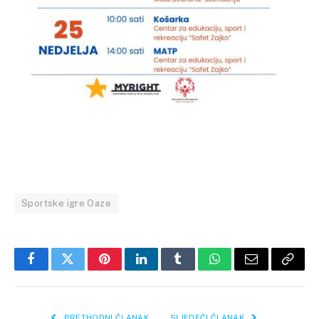
Sportske igre Oaze
Facebook
Twitter
Pinterest
LinkedIn
Tumblr
WhatsApp
Email
Copy
Link
PRETHODNI ČLANAK
SLJEDEĆI ČLANAK