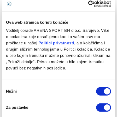
Lana Pudar predvodi BiH na Evropskom prvenstvu u Parizu
05/08/2026
Ova web stranica koristi kolačiće
Voditelj obrade ARENA SPORT BH d.o.o. Sarajevo. Više
o podacima koje obrađujemo kao i o vašim pravima
pročitajte u našoj
Politici privatnosti
, a o kolačićima i
drugim sličnim tehnologijama u Politici kolačića. Kolačiće
u bilo kojem trenutku možete ponovno ažurirati klikom na
„Prikaži detalje“. Privolu možete u bilo kojem trenutku
povući bez negativnih posljedica.
Avdić: Očekujem odlične rezultate na Evropskom
Consent
prvenstvu i Mediteranskim igrama
Nužni
Selection
05/08/2026
Za postavke