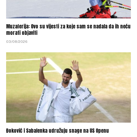
Muzaferija: Ovo su vijesti za koje sam se nadala da ih neću
morati objaviti
03/08/2026
Đoković i Sabalenka udružuju snage na US Openu