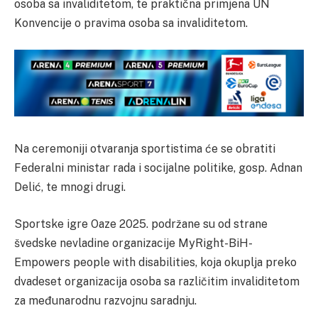
osoba sa invaliditetom, te praktična primjena UN
Konvencije o pravima osoba sa invaliditetom.
Na ceremoniji otvaranja sportistima će se obratiti
Federalni ministar rada i socijalne politike, gosp. Adnan
Delić, te mnogi drugi.
Sportske igre Oaze 2025. podržane su od strane
švedske nevladine organizacije MyRight-BiH-
Empowers people with disabilities, koja okuplja preko
dvadeset organizacija osoba sa različitim invaliditetom
za međunarodnu razvojnu saradnju.