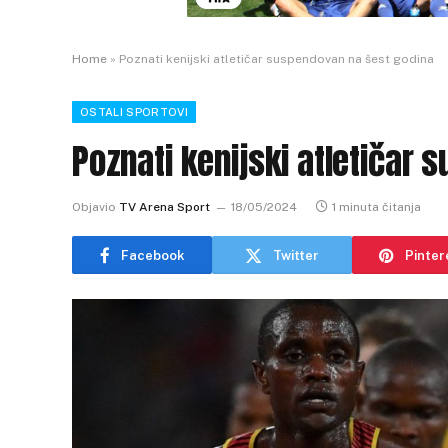
Home
»
Poznati kenijski atletičar suspendovan na šest godina
OSTALI SPORTOVI
Poznati kenijski atletičar
Objavio
TV Arena Sport
18/05/2024
1 minuta čitanja
Facebook
Twitter
Pinter