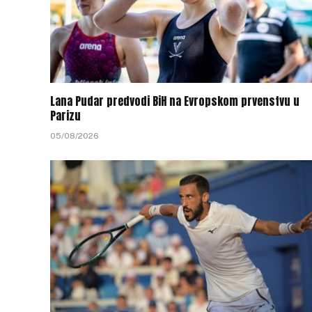
Lana Pudar predvodi BiH na Evropskom prvenstvu u
Parizu
05/08/2026