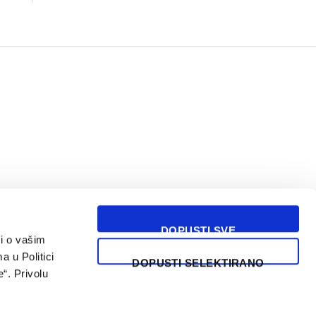
DOPUSTI SVE
i o vašim
USLOVI KORIŠĆENJA
a u Politici
DOPUSTI SELEKTIRANO
“. Privolu