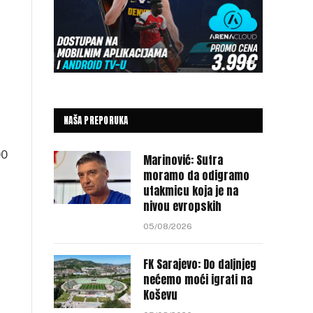
NAŠA PREPORUKA
00
Marinović: Sutra
moramo da odigramo
utakmicu koja je na
nivou evropskih
05/08/2026
FK Sarajevo: Do daljnjeg
nećemo moći igrati na
Koševu