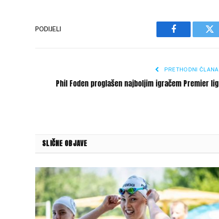
PODIJELI
Facebook
Tw
PRETHODNI ČLANA
Phil Foden proglašen najboljim igračem Premier li
SLIČNE OBJAVE