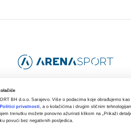
Facebook
Instagram
YouTube
TikTok
kolačiće
ORT BH d.o.o. Sarajevo. Više o podacima koje obrađujemo kao 
O
ARENA CLOUD
KONTAKT
POLITIKA PRIVATNOSTI
Politici privatnosti
, a o kolačićima i drugim sličnim tehnologijam
ojem trenutku možete ponovno ažurirati klikom na „Prikaži detalje
© 2024 Arena Sport. Designed by
WEBMAHER
.
ku povući bez negativnih posljedica.