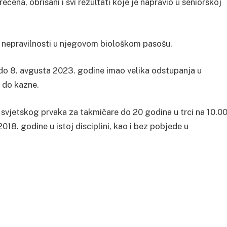
čena, obrisani i svi rezultati koje je napravio u seniorskoj
 nepravilnosti u njegovom biološkom pasošu.
. do 8. avgusta 2023. godine imao velika odstupanja u
o do kazne.
 svjetskog prvaka za takmičare do 20 godina u trci na 10.0
18. godine u istoj disciplini, kao i bez pobjede u