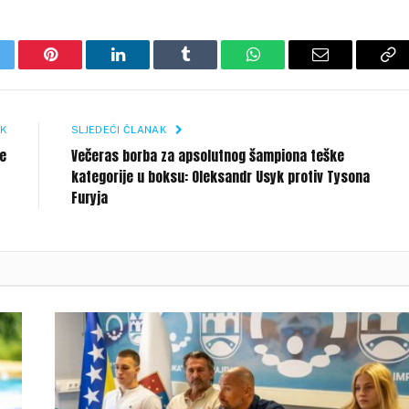
itter
Pinterest
LinkedIn
Tumblr
WhatsApp
Email
Co
Li
K
SLJEDEĆI ČLANAK
ge
Večeras borba za apsolutnog šampiona teške
kategorije u boksu: Oleksandr Usyk protiv Tysona
Furyja