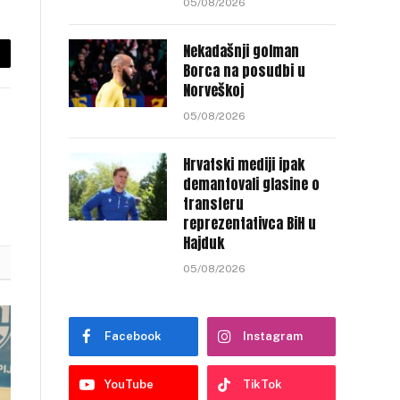
05/08/2026
Nekadašnji golman
py
Borca na posudbi u
Norveškoj
nk
05/08/2026
Hrvatski mediji ipak
demantovali glasine o
transferu
reprezentativca BiH u
Hajduk
05/08/2026
Facebook
Instagram
YouTube
TikTok