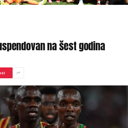
 suspendovan na šest godina
est