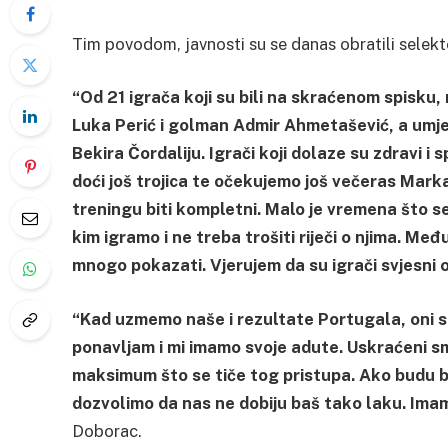
Tim povodom, javnosti su se danas obratili selek
“Od 21 igrača koji su bili na skraćenom spisku,
Luka Perić i golman Admir Ahmetašević, a umje
Bekira Čordaliju. Igrači koji dolaze su zdravi i
doći još trojica te očekujemo još večeras Mark
treningu biti kompletni. Malo je vremena što s
kim igramo i ne treba trošiti riječi o njima. Me
mnogo pokazati. Vjerujem da su igrači svjesni 
“Kad uzmemo naše i rezultate Portugala, oni su
ponavljam i mi imamo svoje adute. Uskraćeni 
maksimum što se tiče tog pristupa. Ako budu bo
dozvolimo da nas ne dobiju baš tako laku. Imamo
Doborac.