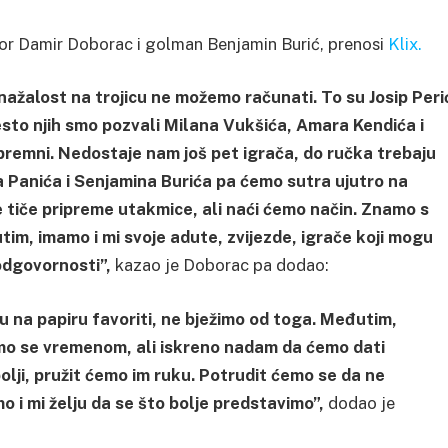
tor Damir Doborac i golman Benjamin Burić, prenosi
Klix.
 nažalost na trojicu ne možemo računati. To su Josip Peri
sto njih smo pozvali Milana Vukšića, Amara Kendića i
 spremni. Nedostaje nam još pet igrača, do ručka trebaju
a Panića i Senjamina Burića pa ćemo sutra ujutro na
e tiče pripreme utakmice, ali naći ćemo način. Znamo s
đutim, imamo i mi svoje adute, zvijezde, igrače koji mogu
odgovornosti”,
kazao je Doborac pa dodao:
 na papiru favoriti, ne bježimo od toga. Međutim,
smo se vremenom, ali iskreno nadam da ćemo dati
lji, pružit ćemo im ruku. Potrudit ćemo se da ne
 i mi želju da se što bolje predstavimo”,
dodao je