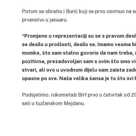
Potom se obratio i Burić koji se prvo osvrnuo n
prvenstvu u januaru.
“Promjene u reprezentaciji su se s pravom desil
se desilo u prošlosti, desilo se. Imamo veoma
momke, što sam stalno govorio da nam treba, ra
pozitivna, prezadovoljan sam s ovim što smo vi
stvari, ali ovo u uvodnom dijelu sam zaista zad
opasne po sve. Naša velika šansa je to što sv
Podsjetimo, rukometaši BiH prvo u četvrtak od 20:
sati u tuzlanskom Mejdanu.