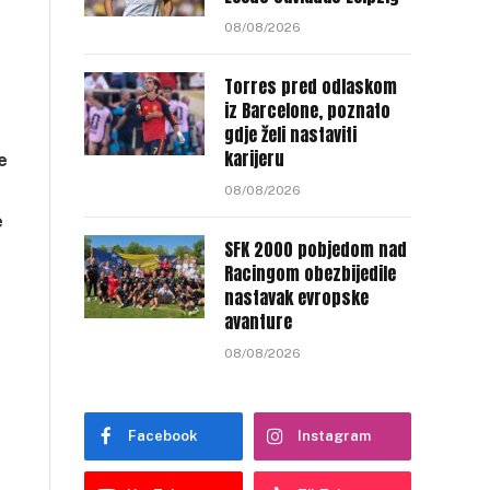
08/08/2026
Torres pred odlaskom
iz Barcelone, poznato
gdje želi nastaviti
karijeru
e
08/08/2026
e
SFK 2000 pobjedom nad
Racingom obezbijedile
.
nastavak evropske
avanture
08/08/2026
Facebook
Instagram