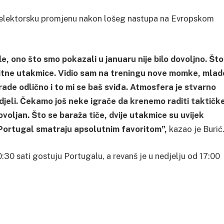
a selektorsku promjenu nakon lošeg nastupa na Evropskom
e, ono što smo pokazali u januaru nije bilo dovoljno. Što
 bitne utakmice. Vidio sam na treningu nove momke, mlad
de odlično i to mi se baš sviđa. Atmosfera je stvarno
djeli. Čekamo još neke igrače da krenemo raditi taktičk
ovoljan. Što se baraža tiče, dvije utakmice su uvijek
i Portugal smatraju apsolutnim favoritom”,
kazao je Burić
30 sati gostuju Portugalu, a revanš je u nedjelju od 17:00