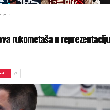
ciju BiH
nova rukometaša u reprezentacij
est