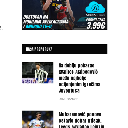
ć,
NAŠA PREPORUKA
Na debiju pokazao
kvalitet: Alajbegović
među najbolje
ocijenjenim igračima
Juventusa
08/08/2026
Muharemović ponovo
ostavio dobar utisak,
Leeds savladao Leipzig