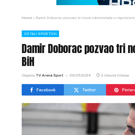
Home
»
Damir Doborac pozvao tri nova rukometaša u reprezenta
OSTALI SPORTOVI
Damir Doborac pozvao tri 
BiH
Objavio
TV Arena Sport
06/05/2024
2 minute čitanja
Facebook
Twitter
Pinter