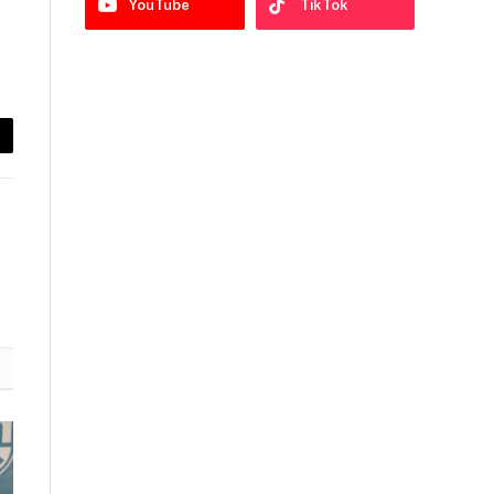
YouTube
TikTok
py
nk