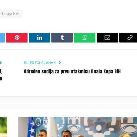
tacija BiH
itter
Pinterest
LinkedIn
Tumblr
WhatsApp
Email
Co
Li
K
SLJEDEĆI ČLANAK
i,
Određen sudija za prvu utakmicu finala Kupa BiH
u