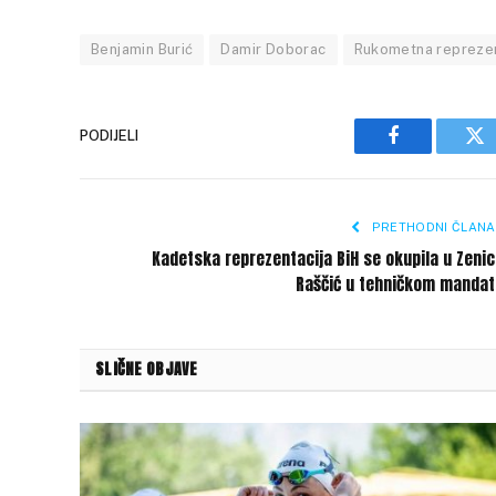
Benjamin Burić
Damir Doborac
Rukometna reprezen
PODIJELI
Facebook
Tw
PRETHODNI ČLANA
Kadetska reprezentacija BiH se okupila u Zenic
Raščić u tehničkom mandat
SLIČNE OBJAVE