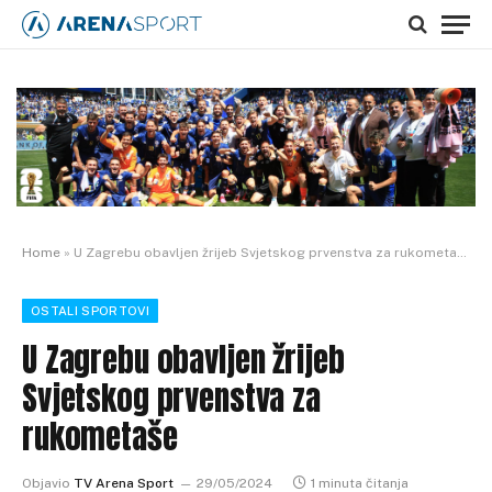
Home
»
U Zagrebu obavljen žrijeb Svjetskog prvenstva za rukometaše
OSTALI SPORTOVI
U Zagrebu obavljen žrijeb
Svjetskog prvenstva za
rukometaše
Objavio
TV Arena Sport
29/05/2024
1 minuta čitanja