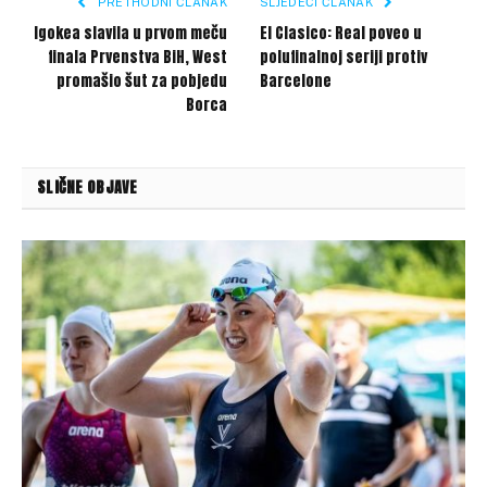
PRETHODNI ČLANAK
SLJEDEĆI ČLANAK
Igokea slavila u prvom meču
El Clasico: Real poveo u
finala Prvenstva BiH, West
polufinalnoj seriji protiv
promašio šut za pobjedu
Barcelone
Borca
SLIČNE OBJAVE