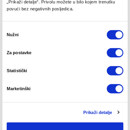
„Prikaži detalje“. Privolu možete u bilo kojem trenutku
povući bez negativnih posljedica.
Consent
Nužni
Selection
Za postavke
Džumhur opravdao ulogu favorita u Poljskoj
Statistički
04/08/2026
Marketinški
Prikaži detalje