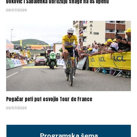
Đoković i Sabalenka udružuju snage na US Openu
28/07/2026
Pogačar peti put osvojio Tour de France
26/07/2026
Programska šema