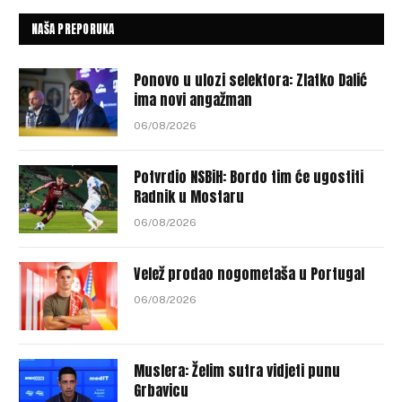
NAŠA PREPORUKA
Ponovo u ulozi selektora: Zlatko Dalić
ima novi angažman
06/08/2026
Potvrdio NSBiH: Bordo tim će ugostiti
Radnik u Mostaru
06/08/2026
Velež prodao nogometaša u Portugal
06/08/2026
Muslera: Želim sutra vidjeti punu
Grbavicu