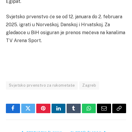
Egipat.
Svjetsko prvenstvo će se od 12. januara do 2. februara
2025. igrati u Norveškoj, Danskoj i Hrvatskoj. Za
gledaoce u BiH osiguran je prenos mečeva na kanalima
TV Arena Sport.
Svjetsko prvenstvo za rukometaše
Zagreb
Facebook
Twitter
Pinterest
LinkedIn
Tumblr
WhatsApp
Email
Copy
Link