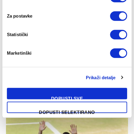
04/08/2026
Za postavke
Statistički
Marketinški
Prikaži detalje
Muzaferija: Ovo su vijesti za koje sam se nadala da ih neću
morati objaviti
DOPUSTI SVE
03/08/2026
DOPUSTI SELEKTIRANO