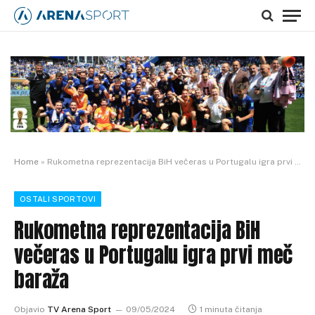
Home
»
Rukometna reprezentacija BiH večeras u Portugalu igra prvi meč baraža
OSTALI SPORTOVI
Rukometna reprezentacija BiH
večeras u Portugalu igra prvi meč
baraža
Objavio
TV Arena Sport
09/05/2024
1 minuta čitanja