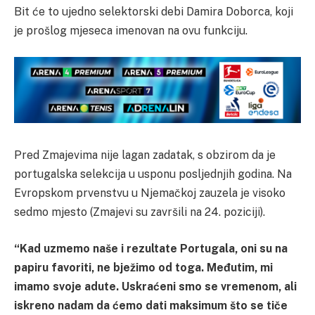
Bit će to ujedno selektorski debi Damira Doborca, koji
je prošlog mjeseca imenovan na ovu funkciju.
Pred Zmajevima nije lagan zadatak, s obzirom da je
portugalska selekcija u usponu posljednjih godina. Na
Evropskom prvenstvu u Njemačkoj zauzela je visoko
sedmo mjesto (Zmajevi su završili na 24. poziciji).
“Kad uzmemo naše i rezultate Portugala, oni su na
papiru favoriti, ne bježimo od toga. Međutim, mi
imamo svoje adute. Uskraćeni smo se vremenom, ali
iskreno nadam da ćemo dati maksimum što se tiče