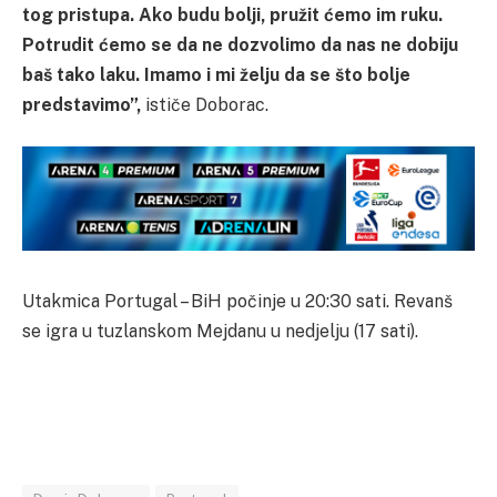
tog pristupa. Ako budu bolji, pružit ćemo im ruku.
Potrudit ćemo se da ne dozvolimo da nas ne dobiju
baš tako laku. Imamo i mi želju da se što bolje
predstavimo”,
ističe Doborac.
Utakmica Portugal – BiH počinje u 20:30 sati. Revanš
se igra u tuzlanskom Mejdanu u nedjelju (17 sati).