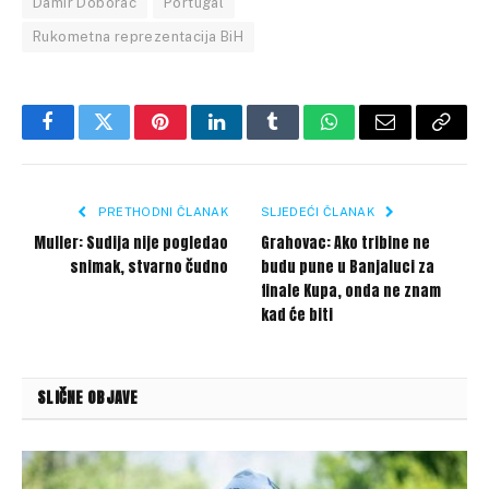
Damir Doborac
Portugal
Rukometna reprezentacija BiH
Facebook
Twitter
Pinterest
LinkedIn
Tumblr
WhatsApp
Email
Copy
Link
PRETHODNI ČLANAK
SLJEDEĆI ČLANAK
Muller: Sudija nije pogledao
Grahovac: Ako tribine ne
snimak, stvarno čudno
budu pune u Banjaluci za
finale Kupa, onda ne znam
kad će biti
SLIČNE OBJAVE