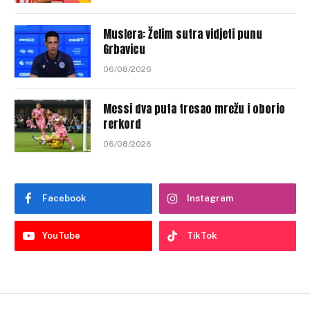
Muslera: Želim sutra vidjeti punu
Grbavicu
06/08/2026
Messi dva puta tresao mrežu i oborio
rerkord
06/08/2026
Facebook
Instagram
YouTube
TikTok