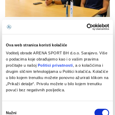
Avdić: Očekujem odlične rezultate na Evropskom
prvenstvu i Mediteranskim igrama
05/08/2026
Ova web stranica koristi kolačiće
Voditelj obrade ARENA SPORT BH d.o.o. Sarajevo. Više
o podacima koje obrađujemo kao i o vašim pravima
pročitajte u našoj
Politici privatnosti
, a o kolačićima i
drugim sličnim tehnologijama u Politici kolačića. Kolačiće
u bilo kojem trenutku možete ponovno ažurirati klikom na
„Prikaži detalje“. Privolu možete u bilo kojem trenutku
povući bez negativnih posljedica.
Consent
Džumhur opravdao ulogu favorita u Poljskoj
Nužni
Selection