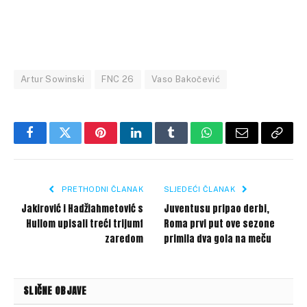
Artur Sowinski
FNC 26
Vaso Bakočević
Facebook
Twitter
Pinterest
LinkedIn
Tumblr
WhatsApp
Email
Copy
Link
PRETHODNI ČLANAK
SLJEDEĆI ČLANAK
Jakirović i Hadžiahmetović s
Juventusu pripao derbi,
Hullom upisali treći trijumf
Roma prvi put ove sezone
zaredom
primila dva gola na meču
SLIČNE OBJAVE