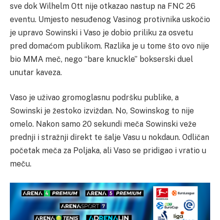
sve dok Wilhelm Ott nije otkazao nastup na FNC 26
eventu. Umjesto nesuđenog Vasinog protivnika uskočio
je upravo Sowinski i Vaso je dobio priliku za osvetu
pred domaćom publikom. Razlika je u tome što ovo nije
bio MMA meč, nego “bare knuckle” bokserski duel
unutar kaveza.
Vaso je uživao gromoglasnu podršku publike, a
Sowinski je žestoko izviždan. No, Sowinskog to nije
omelo. Nakon samo 20 sekundi meča Sowinski veže
prednji i stražnji direkt te šalje Vasu u nokdaun. Odličan
početak meča za Poljaka, ali Vaso se pridigao i vratio u
meču.