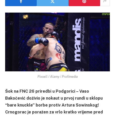
Pixsell / Alamy / Profimedia
Šok na FNC 26 priredbi u Podgorici – Vaso
Bakočević doživio je nokaut u prvoj rundi u sklopu
“bare knuckle” borbe protiv Artura Sowinskog!
Crnogorac je poražen za vrlo kratko vrijeme pred