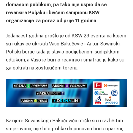
domaćom publikom, pa tako nije uspio da se
revanšira Poljaku i bivšem šampionu KSW
organizacije za poraz od prije 11 godina
.
Jedanaest godina prošlo je od KSW 29 eventa na kojem
su rukavice ukrstili Vaso Bakočević i Artur Sowinski.
Poljski borac tada je slavio podijeljenom sudijskkom
odlukom, a Vaso je burno reagirao i smatrao je kako su
ga pokrali na gostujućem terenu.
Karijere Sowinskog i Bakočevića otišle su u različitim
smjerovima, nije bilo prilike da ponovno budu upareni,