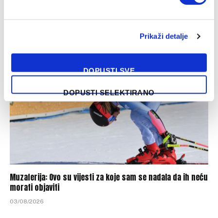
Džumhur opravdao ulogu favorita u Poljskoj
Prikaži detalje
04/08/2026
DOPUSTI SVE
DOPUSTI SELEKTIRANO
Muzaferija: Ovo su vijesti za koje sam se nadala da ih neću
morati objaviti
03/08/2026