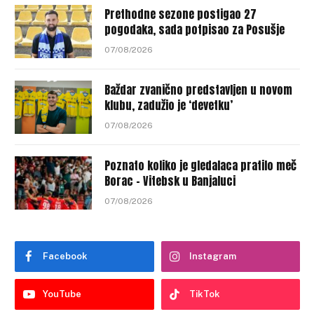
Prethodne sezone postigao 27
pogodaka, sada potpisao za Posušje
07/08/2026
Baždar zvanično predstavljen u novom
klubu, zadužio je ‘devetku’
07/08/2026
Poznato koliko je gledalaca pratilo meč
Borac – Vitebsk u Banjaluci
07/08/2026
Facebook
Instagram
YouTube
TikTok