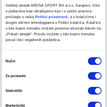
Voditelj obrade ARENA SPORT BH d.o.o. Sarajevo. Više
o podacima koje obrađujemo kao i o vašim pravima
pročitajte u našoj
Politici privatnosti
, a o kolačićima i
drugim sličnim tehnologijama u Politici kolačića. Kolačiće
u bilo kojem trenutku možete ponovno ažurirati klikom na
„Prikaži detalje“. Privolu možete u bilo kojem trenutku
Avdić: Očekujem odlične rezultate na Evropskom
povući bez negativnih posljedica.
prvenstvu i Mediteranskim igrama
05/08/2026
Consent
Nužni
Selection
Za postavke
Statistički
Marketinški