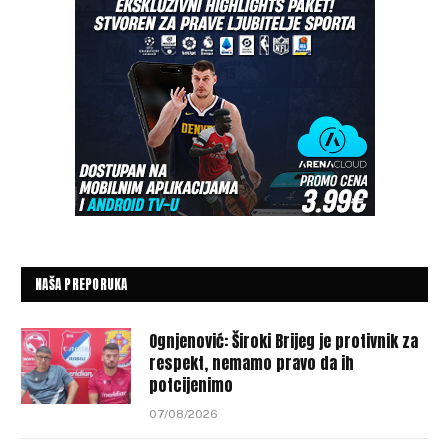
NAŠA PREPORUKA
Ognjenović: Široki Brijeg je protivnik za
respekt, nemamo pravo da ih
potcijenimo
07/08/2026