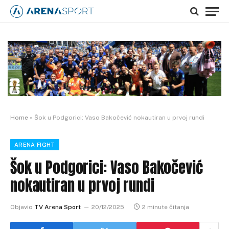
Home
»
Šok u Podgorici: Vaso Bakočević nokautiran u prvoj rundi
ARENA FIGHT
Šok u Podgorici: Vaso Bakočević
nokautiran u prvoj rundi
Objavio
TV Arena Sport
20/12/2025
2 minute čitanja