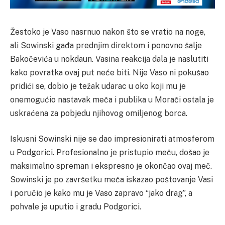
Žestoko je Vaso nasrnuo nakon što se vratio na noge,
ali Sowinski gađa prednjim direktom i ponovno šalje
Bakočevića u nokdaun. Vasina reakcija dala je naslutiti
kako povratka ovaj put neće biti. Nije Vaso ni pokušao
pridići se, dobio je težak udarac u oko koji mu je
onemogućio nastavak meča i publika u Morači ostala je
uskraćena za pobjedu njihovog omiljenog borca.
Iskusni Sowinski nije se dao impresionirati atmosferom
u Podgorici. Profesionalno je pristupio meču, došao je
maksimalno spreman i ekspresno je okončao ovaj meč.
Sowinski je po završetku meča iskazao poštovanje Vasi
i poručio je kako mu je Vaso zapravo “jako drag”, a
pohvale je uputio i gradu Podgorici.