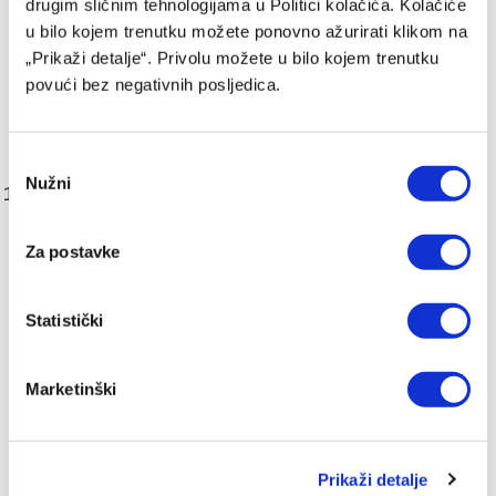
drugim sličnim tehnologijama u Politici kolačića. Kolačiće
u bilo kojem trenutku možete ponovno ažurirati klikom na
7. maj: BiH – Island (5. kolo kvalifikacija za Evropsko
„Prikaži detalje“. Privolu možete u bilo kojem trenutku
prvenstvo u rukometu)
povući bez negativnih posljedica.
7. maj: Prva utakmica finala Kupa Bosne i Hercegovine
Consent
Nužni
Selection
maj: Liverpool – Arsenal (36. kolo Premiershipa)
Za postavke
11. maj: Grčka – BiH (6. kolo kvalifikacija za Evropsko
prvenstvo u rukometu)
Statistički
11. maj: Barcelona – Real Madrid (35. kolo La Lige)
Marketinški
14. maj: Revanš utakmica finala Kupa Bosne i
Hercegovine
Prikaži detalje
21. maj: Finale Evropske lige na stadionu San Mames