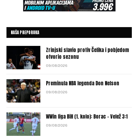
NAŠA PREPORUKA
Zrinjski slavio protiv Čelika i pobjedom
otvorio sezonu
09/08/2026
Preminula NBA legenda Don Nelson
09/08/2026
WWin liga BiH (1. kolo): Borac – Velež 3:1
09/08/2026