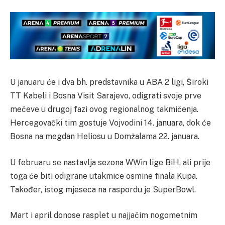
U januaru će i dva bh. predstavnika u ABA 2 ligi, Široki
TT Kabeli i Bosna Visit Sarajevo, odigrati svoje prve
mečeve u drugoj fazi ovog regionalnog takmičenja.
Hercegovački tim gostuje Vojvodini 14. januara, dok će
Bosna na megdan Heliosu u Domžalama 22. januara.
U februaru se nastavlja sezona WWin lige BiH, ali prije
toga će biti odigrane utakmice osmine finala Kupa.
Također, istog mjeseca na raspordu je SuperBowl.
Mart i april donose rasplet u najjačim nogometnim