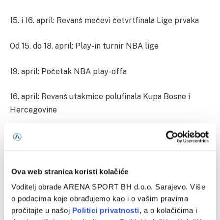
15. i 16. april: Revanš mečevi četvrtfinala Lige prvaka
Od 15. do 18. april: Play-in turnir NBA lige
19. april: Početak NBA play-offa
16. april: Revanš utakmice polufinala Kupa Bosne i
Hercegovine
29. i 30. april: Prve utakmice polufinala Lige prvaka
MAJ
Ova web stranica koristi kolačiće
Voditelj obrade ARENA SPORT BH d.o.o. Sarajevo. Više
maj: Chelsea – Liverpool (35. kolo Premier League)
o podacima koje obrađujemo kao i o vašim pravima
pročitajte u našoj
Politici privatnosti
, a o kolačićima i
6. i 7. maj: Revanš mečevi polufinala Lige prvaka