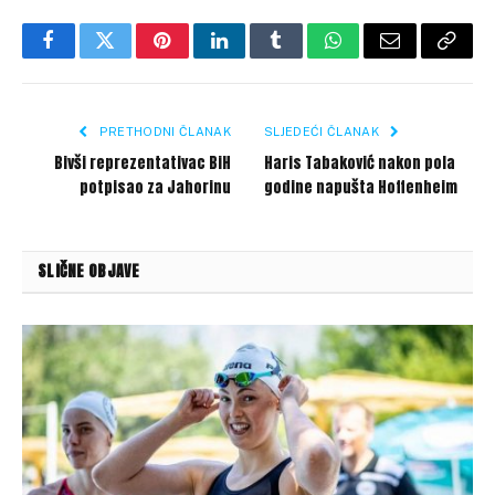
Facebook
Twitter
Pinterest
LinkedIn
Tumblr
WhatsApp
Email
Copy
Link
PRETHODNI ČLANAK
SLJEDEĆI ČLANAK
Bivši reprezentativac BiH
Haris Tabaković nakon pola
potpisao za Jahorinu
godine napušta Hoffenheim
SLIČNE OBJAVE