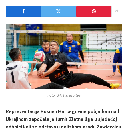
Foto: BiH Paravolley
Reprezentacija Bosne i Hercegovine pobjedom nad
Ukrajinom započela je turnir Zlatne lige u sjedećoj
odbojci koji se održava u poljskom gradu Zawiercieu.