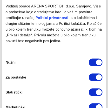
Voditelj obrade ARENA SPORT BH d.o.o. Sarajevo. Više
Džumhur opravdao ulogu favorita u Poljskoj
o podacima koje obrađujemo kao i o vašim pravima
pročitajte u našoj
Politici privatnosti
, a o kolačićima i
04/08/2026
drugim sličnim tehnologijama u Politici kolačića. Kolačiće
u bilo kojem trenutku možete ponovno ažurirati klikom na
„Prikaži detalje“. Privolu možete u bilo kojem trenutku
povući bez negativnih posljedica.
Consent
Nužni
Selection
Za postavke
Muzaferija: Ovo su vijesti za koje sam se nadala da ih neću
Statistički
morati objaviti
03/08/2026
Marketinški