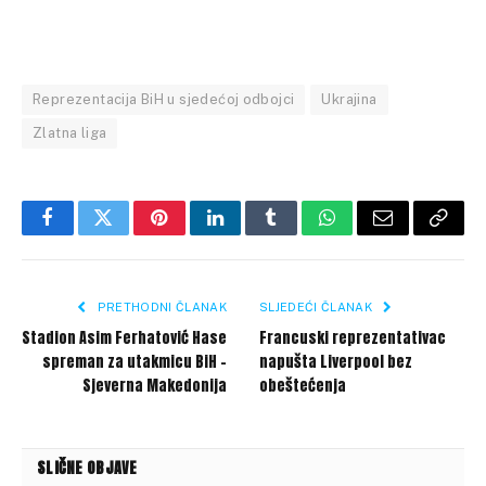
Reprezentacija BiH u sjedećoj odbojci
Ukrajina
Zlatna liga
Facebook
Twitter
Pinterest
LinkedIn
Tumblr
WhatsApp
Email
Copy
Link
PRETHODNI ČLANAK
SLJEDEĆI ČLANAK
Stadion Asim Ferhatović Hase
Francuski reprezentativac
spreman za utakmicu BiH –
napušta Liverpool bez
Sjeverna Makedonija
obeštećenja
SLIČNE OBJAVE