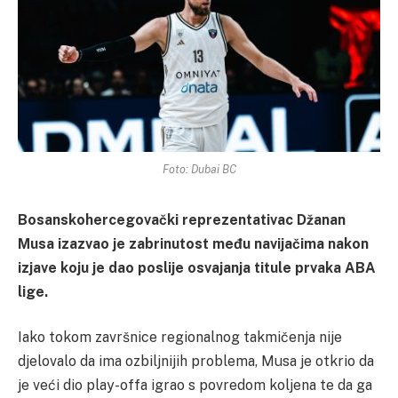
Foto: Dubai BC
Bosanskohercegovački reprezentativac Džanan
Musa izazvao je zabrinutost među navijačima nakon
izjave koju je dao poslije osvajanja titule prvaka ABA
lige.
Iako tokom završnice regionalnog takmičenja nije
djelovalo da ima ozbiljnijih problema, Musa je otkrio da
je veći dio play-offa igrao s povredom koljena te da ga