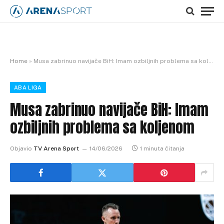
Home
»
Musa zabrinuo navijače BiH: Imam ozbiljnih problema sa koljenom
ABA LIGA
Musa zabrinuo navijače BiH: Imam
ozbiljnih problema sa koljenom
Objavio
TV Arena Sport
14/06/2026
1 minuta čitanja