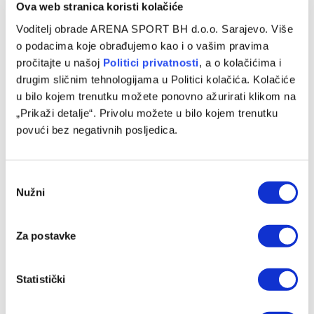
Ova web stranica koristi kolačiće
Voditelj obrade ARENA SPORT BH d.o.o. Sarajevo. Više
o podacima koje obrađujemo kao i o vašim pravima
pročitajte u našoj
Politici privatnosti
, a o kolačićima i
drugim sličnim tehnologijama u Politici kolačića. Kolačiće
Michael Young ima novi klub nakon odlaska iz Bosne
u bilo kojem trenutku možete ponovno ažurirati klikom na
08/08/2026
„Prikaži detalje“. Privolu možete u bilo kojem trenutku
povući bez negativnih posljedica.
Consent
Nužni
Selection
Za postavke
Statistički
Kadetska reprezentacija BiH poražena od Švedske