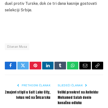
duel protiv Turske, dok će tri dana kasnije gostovati
selekciji Srbije.
Džanan Musa
Facebook
Twitter
Pinterest
LinkedIn
Tumblr
WhatsApp
Email
Copy
Link
PRETHODNI ČLANAK
SLJEDEĆI ČLANAK
Zmajevi stigli u Salt Lake City,
Veliki preokret na Anfieldu:
fokus već na Švicarsku
Mohamed Salah donio
konačnu odluku