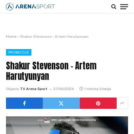
Home
»
Shakur Stevenson – Artem Harutyunyan
PROMOCIJE
Shakur Stevenson – Artem
Harutyunyan
Objavio
TV Arena Sport
27/06/2024
1 minuta čitanja