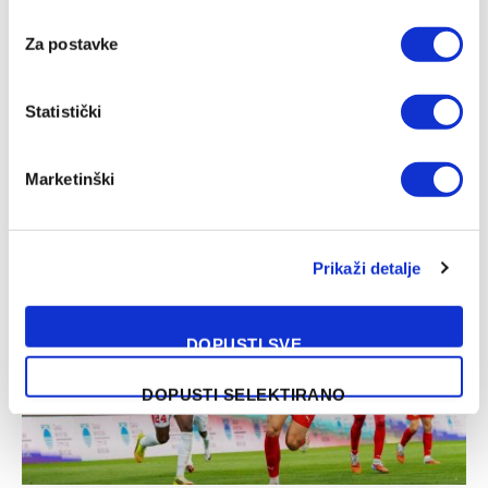
Za postavke
Statistički
Zrinjski – Čelik, WWin liga BiH
Marketinški
07/08/2026
Prikaži detalje
DOPUSTI SVE
DOPUSTI SELEKTIRANO