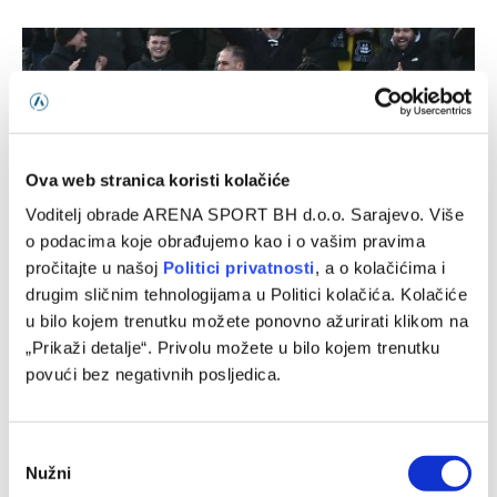
Ova web stranica koristi kolačiće
Voditelj obrade ARENA SPORT BH d.o.o. Sarajevo. Više
o podacima koje obrađujemo kao i o vašim pravima
pročitajte u našoj
Politici privatnosti
, a o kolačićima i
drugim sličnim tehnologijama u Politici kolačića. Kolačiće
Plymouth – Exeter, Carabao Cup
u bilo kojem trenutku možete ponovno ažurirati klikom na
07/08/2026
„Prikaži detalje“. Privolu možete u bilo kojem trenutku
povući bez negativnih posljedica.
Consent
Nužni
Selection