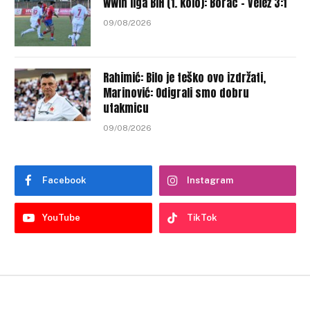
WWin liga BiH (1. kolo): Borac – Velež 3:1
09/08/2026
Rahimić: Bilo je teško ovo izdržati,
Marinović: Odigrali smo dobru
utakmicu
09/08/2026
Facebook
Instagram
YouTube
TikTok