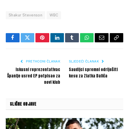
Shakur Stevenson
WBC
Facebook
Twitter
Pinterest
LinkedIn
Tumblr
WhatsApp
Email
Copy
Link
PRETHODNI ČLANAK
SLJEDEĆI ČLANAK
Iskusni reprezentativac
Saudijci spremni odriješiti
Španije usred EP potpisao za
kesu za Zlatka Dalića
novi klub
SLIČNE OBJAVE