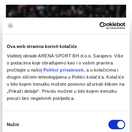
Ova web stranica koristi kolačiće
Voditelj obrade ARENA SPORT BH d.o.o. Sarajevo. Više
o podacima koje obrađujemo kao i o vašim pravima
pročitajte u našoj
Politici privatnosti
, a o kolačićima i
drugim sličnim tehnologijama u Politici kolačića. Kolačiće
Zrinjski – Čelik, WWin liga BiH
u bilo kojem trenutku možete ponovno ažurirati klikom na
07/08/2026
„Prikaži detalje“. Privolu možete u bilo kojem trenutku
povući bez negativnih posljedica.
Consent
Nužni
Selection