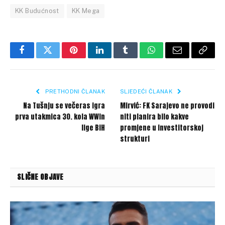
KK Budućnost
KK Mega
Facebook
Twitter
Pinterest
LinkedIn
Tumblr
WhatsApp
Email
Copy
Link
PRETHODNI ČLANAK
SLJEDEĆI ČLANAK
Na Tušnju se večeras igra
Mirvić: FK Sarajevo ne provodi
prva utakmica 30. kola WWin
niti planira bilo kakve
lige BiH
promjene u investitorskoj
strukturi
SLIČNE OBJAVE