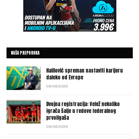
NAŠA PREPORUKA
Halilović spreman nastaviti karijeru
daleko od Evrope
09/08/2026
Dvojna registracija: Velež nekoliko
igrača šalje u redove federalnog
prvoligaša
09/08/2026