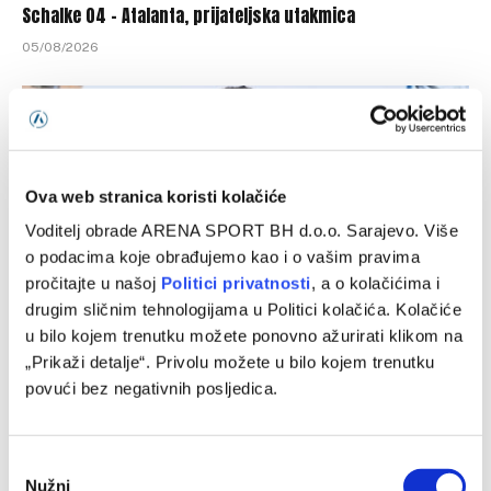
Schalke 04 – Atalanta, prijateljska utakmica
05/08/2026
Ova web stranica koristi kolačiće
Voditelj obrade ARENA SPORT BH d.o.o. Sarajevo. Više
o podacima koje obrađujemo kao i o vašim pravima
pročitajte u našoj
Politici privatnosti
, a o kolačićima i
drugim sličnim tehnologijama u Politici kolačića. Kolačiće
u bilo kojem trenutku možete ponovno ažurirati klikom na
Chelsea – Milan, prijateljska utakmica
„Prikaži detalje“. Privolu možete u bilo kojem trenutku
povući bez negativnih posljedica.
05/08/2026
Consent
Nužni
Selection