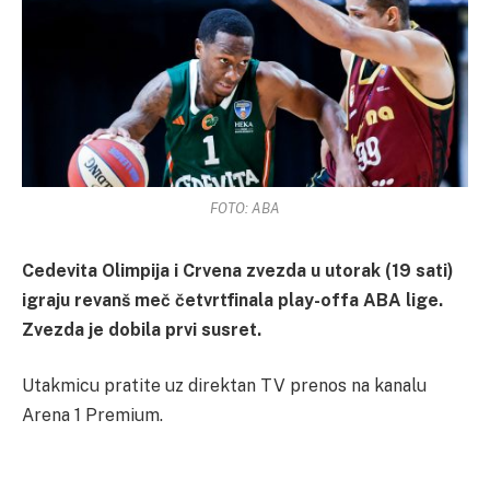
FOTO: ABA
Cedevita Olimpija i Crvena zvezda u utorak (19 sati)
igraju revanš meč četvrtfinala play-offa ABA lige.
Zvezda je dobila prvi susret.
Utakmicu pratite uz direktan TV prenos na kanalu
Arena 1 Premium.