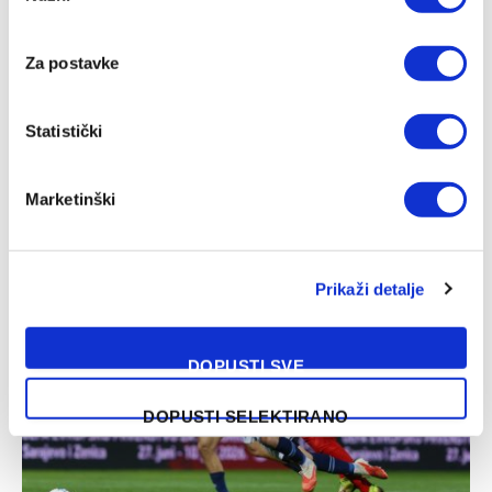
Za postavke
Statistički
Marketinški
Inter – Juventus, prijateljska utakmica
05/08/2026
Prikaži detalje
DOPUSTI SVE
DOPUSTI SELEKTIRANO