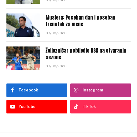
07/08/2026
Muslera: Poseban dan i poseban
trenutak za mene
07/08/2026
Željezničar pobijedio BSK na otvaranju
sezone
07/08/2026
Facebook
Instagram
YouTube
TikTok