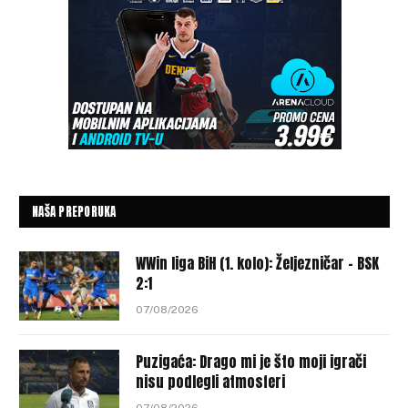
NAŠA PREPORUKA
WWin liga BiH (1. kolo): Željezničar – BSK
2:1
07/08/2026
Puzigaća: Drago mi je što moji igrači
nisu podlegli atmosferi