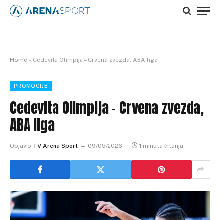
Home
»
Cedevita Olimpija – Crvena zvezda, ABA liga
PROMOCIJE
Cedevita Olimpija – Crvena zvezda,
ABA liga
Objavio
TV Arena Sport
09/05/2026
1 minuta čitanja