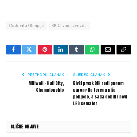
Cedevita Olimpija
KK Crvena zvezda
Facebook
Twitter
Pinterest
LinkedIn
Tumblr
WhatsApp
Email
Copy
Link
PRETHODNI ČLANAK
SLJEDEĆI ČLANAK
Millwall – Hull City,
Bivši prvak BiH radi punom
Championship
parom: Na terenu nižu
pobjede, a sada dobili i novi
LED semafor
SLIČNE OBJAVE