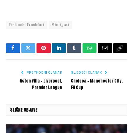
Eintracht Frankfurt
Stuttgart
Facebook
Twitter
Pinterest
LinkedIn
Tumblr
WhatsApp
Email
Copy
Link
PRETHODNI ČLANAK
SLJEDEĆI ČLANAK
Aston Villa – Liverpool,
Chelsea – Manchester City,
Premier League
FA Cup
SLIČNE OBJAVE