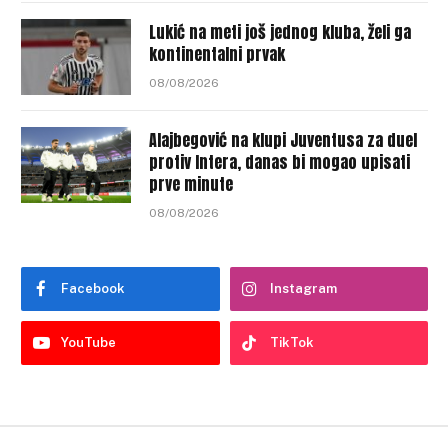
Lukić na meti još jednog kluba, želi ga
kontinentalni prvak
08/08/2026
Alajbegović na klupi Juventusa za duel
protiv Intera, danas bi mogao upisati
prve minute
08/08/2026
Facebook
Instagram
YouTube
TikTok