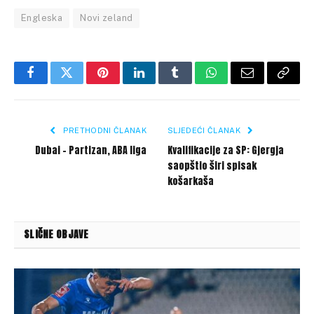
Engleska
Novi zeland
Facebook
Twitter
Pinterest
LinkedIn
Tumblr
WhatsApp
Email
Copy
Link
PRETHODNI ČLANAK
SLJEDEĆI ČLANAK
Dubai – Partizan, ABA liga
Kvalifikacije za SP: Gjergja
saopštio širi spisak
košarkaša
SLIČNE OBJAVE