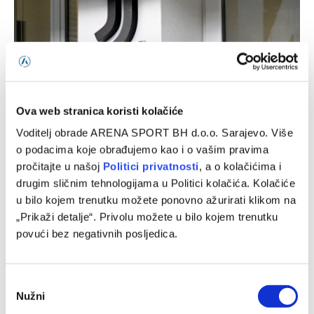
Ova web stranica koristi kolačiće
Voditelj obrade ARENA SPORT BH d.o.o. Sarajevo. Više
o podacima koje obrađujemo kao i o vašim pravima
pročitajte u našoj
Politici privatnosti
, a o kolačićima i
Inter – Juventus, prijateljska utakmica
drugim sličnim tehnologijama u Politici kolačića. Kolačiće
05/08/2026
u bilo kojem trenutku možete ponovno ažurirati klikom na
„Prikaži detalje“. Privolu možete u bilo kojem trenutku
povući bez negativnih posljedica.
Consent
Nužni
Selection