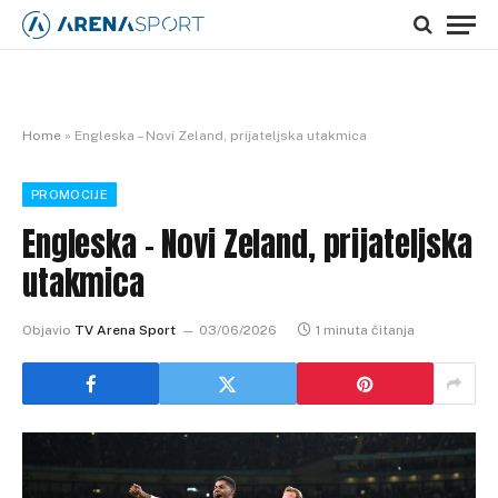
Home
»
Engleska – Novi Zeland, prijateljska utakmica
PROMOCIJE
Engleska – Novi Zeland, prijateljska
utakmica
Objavio
TV Arena Sport
03/06/2026
1 minuta čitanja