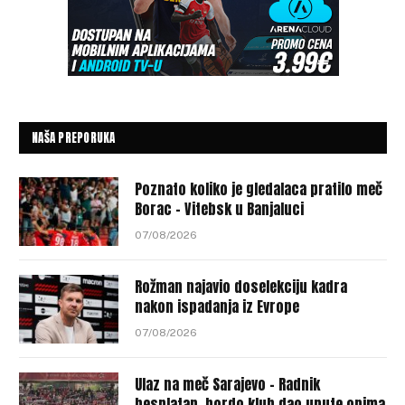
NAŠA PREPORUKA
Poznato koliko je gledalaca pratilo meč
Borac – Vitebsk u Banjaluci
07/08/2026
Rožman najavio doselekciju kadra
nakon ispadanja iz Evrope
07/08/2026
Ulaz na meč Sarajevo – Radnik
besplatan, bordo klub dao upute onima