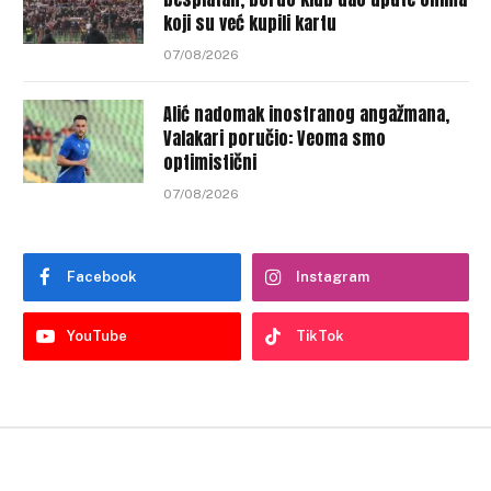
koji su već kupili kartu
07/08/2026
Alić nadomak inostranog angažmana,
Valakari poručio: Veoma smo
optimistični
07/08/2026
Facebook
Instagram
YouTube
TikTok