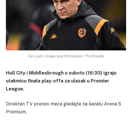
Ian Lyall / imago sportfotodienst / Profimedia
Hull City i Middlesbrough u subotu (16:30) igraju
utakmicu finala play-offa za ulazak u Premier
League.
Direktan TV prenos meča gledajte na kanalu Arena 5
Premium.