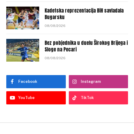
Kadetska reprezentacija BiH savladala
Bugarsku
08/08/2026
Bez pobjednika u duelu Širokog Brijega i
Sloge na Pecari
08/08/2026
Facebook
Instagram
YouTube
TikTok