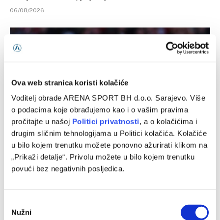
06/08/2026
Ova web stranica koristi kolačiće
Voditelj obrade ARENA SPORT BH d.o.o. Sarajevo. Više
o podacima koje obrađujemo kao i o vašim pravima
pročitajte u našoj
Politici privatnosti
, a o kolačićima i
drugim sličnim tehnologijama u Politici kolačića. Kolačiće
u bilo kojem trenutku možete ponovno ažurirati klikom na
Manchester City – Atletico Madrid, prijateljska utakmica
„Prikaži detalje“. Privolu možete u bilo kojem trenutku
05/08/2026
povući bez negativnih posljedica.
Consent
Nužni
Selection