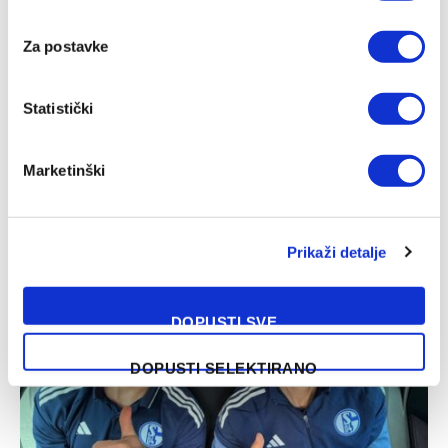
Za postavke
Statistički
Marketinški
Široki Brijeg – Sloga, WWin liga BiH
05/08/2026
Prikaži detalje
DOPUSTI SVE
DOPUSTI SELEKTIRANO