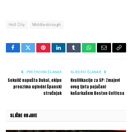
Hull City
Middlesbrough
Facebook
Twitter
Pinterest
LinkedIn
Tumblr
WhatsApp
Email
Copy
Link
PRETHODNI ČLANAK
SLJEDEĆI ČLANAK
Sekulić napušta Dubai, ekipu
Kvalifikacije za SP: Zmajevi
preuzima ugledni španski
ovog ljeta pojačani
stručnjak
košarkašem Boston Celticsa
SLIČNE OBJAVE