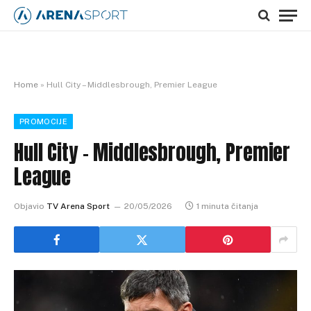
Home
»
Hull City – Middlesbrough, Premier League
PROMOCIJE
Hull City – Middlesbrough, Premier
League
Objavio
TV Arena Sport
20/05/2026
1 minuta čitanja