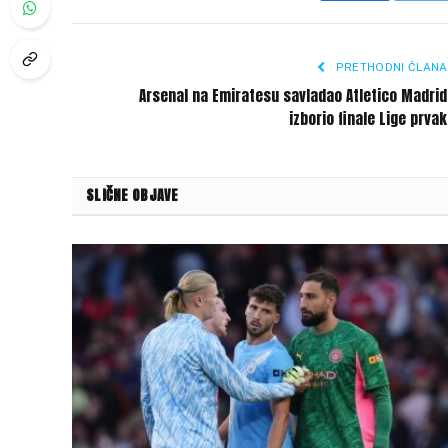
PRETHODNI ČLANA
Arsenal na Emiratesu savladao Atletico Madrid
izborio finale Lige prva
SLIČNE OBJAVE