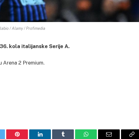
labio / Alamy / Profimedia
36. kola italijanske Serije A.
u Arena 2 Premium.
itter
Pinterest
LinkedIn
Tumblr
WhatsApp
Email
Co