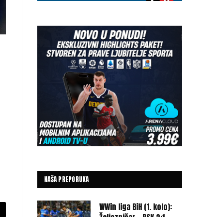
NAŠA PREPORUKA
WWin liga BiH (1. kolo):
py