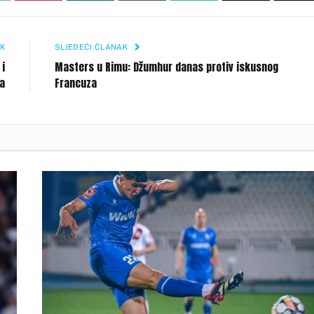
Li
K
SLJEDEĆI ČLANAK
 i
Masters u Rimu: Džumhur danas protiv iskusnog
ka
Francuza