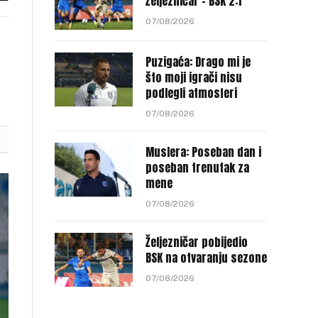
Željezničar – BSK 2:1
nk
07/08/2026
Puzigaća: Drago mi je
što moji igrači nisu
podlegli atmosferi
07/08/2026
Muslera: Poseban dan i
poseban trenutak za
mene
07/08/2026
Željezničar pobijedio
BSK na otvaranju sezone
07/08/2026