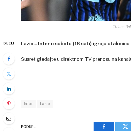
Tiziano Bal
Lazio – Inter u subotu (18 sati) igraju utakmicu 
DIJELI
Susret gledajte u direktnom TV prenosu na kanal
Inter
Lazio
PODIJELI
Facebook
Tw