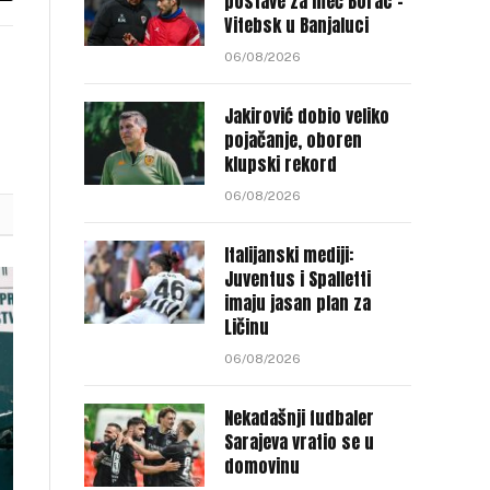
postave za meč Borac –
Vitebsk u Banjaluci
nk
06/08/2026
Jakirović dobio veliko
pojačanje, oboren
klupski rekord
06/08/2026
Italijanski mediji:
Juventus i Spalletti
imaju jasan plan za
Ličinu
06/08/2026
Nekadašnji fudbaler
Sarajeva vratio se u
domovinu