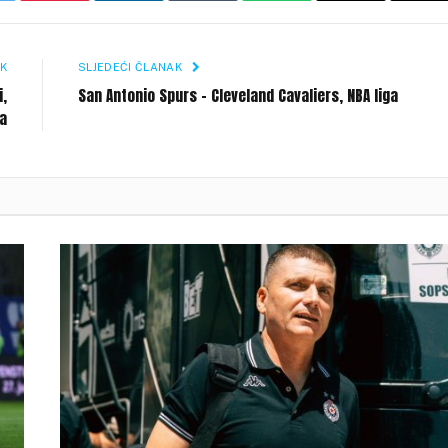
Li
K
SLJEDEĆI ČLANAK
i,
San Antonio Spurs – Cleveland Cavaliers, NBA liga
ća