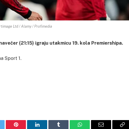
timage Ltd / Alamy / Profimedia
večer (21:15) igraju utakmicu 19. kola Premiershipa.
a Sport 1.
itter
Pinterest
LinkedIn
Tumblr
WhatsApp
Email
Co