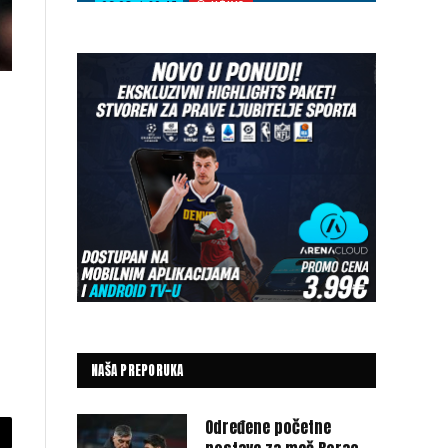
NAŠA PREPORUKA
Određene početne
py