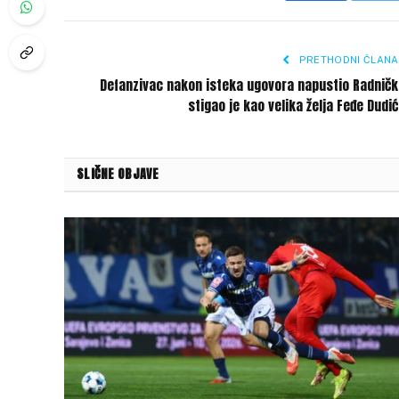
PRETHODNI ČLANA
Defanzivac nakon isteka ugovora napustio Radničk
stigao je kao velika želja Feđe Dudi
SLIČNE OBJAVE