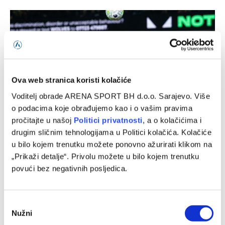
Ova web stranica koristi kolačiće
Voditelj obrade ARENA SPORT BH d.o.o. Sarajevo. Više
o podacima koje obrađujemo kao i o vašim pravima
pročitajte u našoj
Politici privatnosti
, a o kolačićima i
drugim sličnim tehnologijama u Politici kolačića. Kolačiće
Liverpool – Monaco, prijateljska utakmica
u bilo kojem trenutku možete ponovno ažurirati klikom na
06/08/2026
„Prikaži detalje“. Privolu možete u bilo kojem trenutku
povući bez negativnih posljedica.
Consent
Nužni
Selection