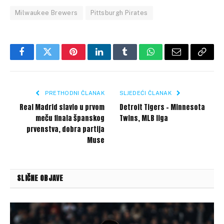
Milwaukee Brewers
Pittsburgh Pirates
Facebook
Twitter
Pinterest
LinkedIn
Tumblr
WhatsApp
Email
Copy
Link
PRETHODNI ČLANAK
SLJEDEĆI ČLANAK
Real Madrid slavio u prvom
Detroit Tigers – Minnesota
meču finala španskog
Twins, MLB liga
prvenstva, dobra partija
Muse
SLIČNE OBJAVE