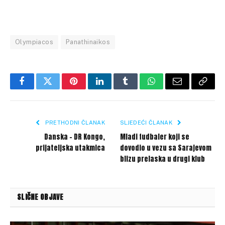
Olympiacos
Panathinaikos
Facebook
Twitter
Pinterest
LinkedIn
Tumblr
WhatsApp
Email
Copy
Link
PRETHODNI ČLANAK
SLJEDEĆI ČLANAK
Danska – DR Kongo,
Mladi fudbaler koji se
prijateljska utakmica
dovodio u vezu sa Sarajevom
blizu prelaska u drugi klub
SLIČNE OBJAVE