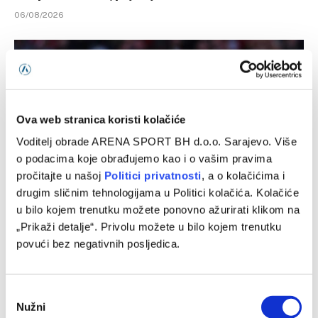
06/08/2026
Ova web stranica koristi kolačiće
Voditelj obrade ARENA SPORT BH d.o.o. Sarajevo. Više
o podacima koje obrađujemo kao i o vašim pravima
pročitajte u našoj
Politici privatnosti
, a o kolačićima i
drugim sličnim tehnologijama u Politici kolačića. Kolačiće
u bilo kojem trenutku možete ponovno ažurirati klikom na
Manchester City – Atletico Madrid, prijateljska utakmica
„Prikaži detalje“. Privolu možete u bilo kojem trenutku
05/08/2026
povući bez negativnih posljedica.
Consent
Nužni
Selection