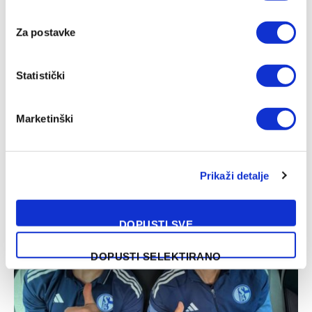
Za postavke
Statistički
Marketinški
Široki Brijeg – Sloga, WWin liga BiH
05/08/2026
Prikaži detalje
DOPUSTI SVE
DOPUSTI SELEKTIRANO