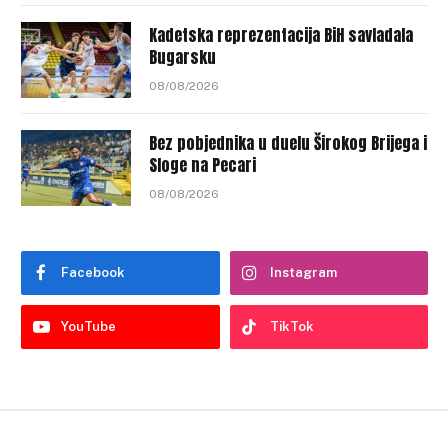
Kadetska reprezentacija BiH savladala
Bugarsku
08/08/2026
Bez pobjednika u duelu Širokog Brijega i
Sloge na Pecari
08/08/2026
Facebook
Instagram
YouTube
TikTok