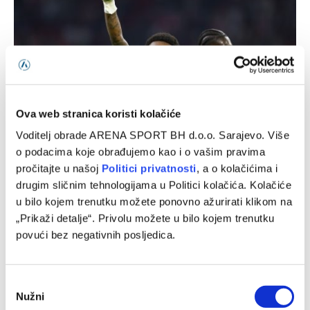
Ova web stranica koristi kolačiće
Voditelj obrade ARENA SPORT BH d.o.o. Sarajevo. Više
o podacima koje obrađujemo kao i o vašim pravima
Ajax – Shelbourne, Konferencijska liga
pročitajte u našoj
Politici privatnosti
, a o kolačićima i
03/08/2026
drugim sličnim tehnologijama u Politici kolačića. Kolačiće
u bilo kojem trenutku možete ponovno ažurirati klikom na
„Prikaži detalje“. Privolu možete u bilo kojem trenutku
povući bez negativnih posljedica.
Consent
Nužni
Selection