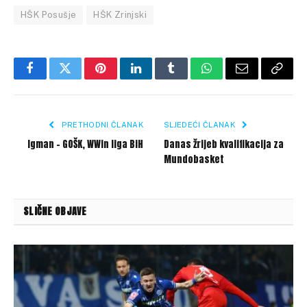
HŠK Posušje
HŠK Zrinjski
Facebook
Twitter
Pinterest
LinkedIn
Tumblr
WhatsApp
Email
Copy
Link
PRETHODNI ČLANAK
SLJEDEĆI ČLANAK
Igman – GOŠK, WWin liga BiH
Danas žrijeb kvalifikacija za
Mundobasket
SLIČNE OBJAVE