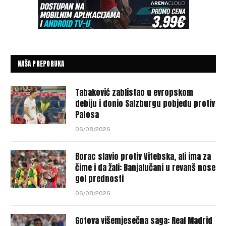
NAŠA PREPORUKA
Tabaković zablistao u evropskom
debiju i donio Salzburgu pobjedu protiv
Pafosa
06/08/2026
Borac slavio protiv Vitebska, ali ima za
čime i da žali: Banjalučani u revanš nose
gol prednosti
06/08/2026
Gotova višemjesečna saga: Real Madrid