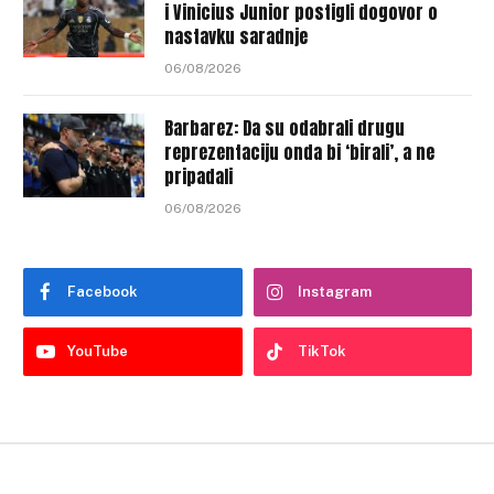
i Vinicius Junior postigli dogovor o
nastavku saradnje
06/08/2026
Barbarez: Da su odabrali drugu
reprezentaciju onda bi ‘birali’, a ne
pripadali
06/08/2026
Facebook
Instagram
YouTube
TikTok