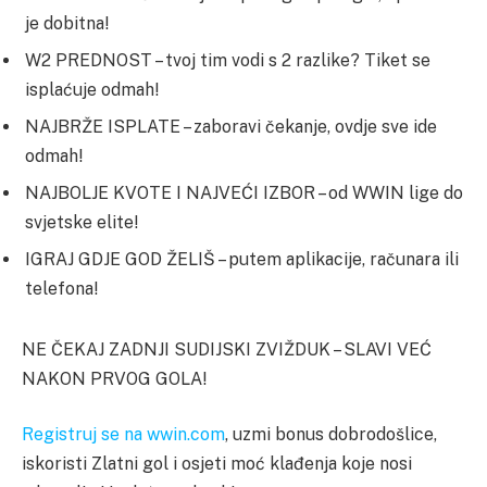
je dobitna!
W2 PREDNOST – tvoj tim vodi s 2 razlike? Tiket se
isplaćuje odmah!
NAJBRŽE ISPLATE – zaboravi čekanje, ovdje sve ide
odmah!
NAJBOLJE KVOTE I NAJVEĆI IZBOR – od WWIN lige do
svjetske elite!
IGRAJ GDJE GOD ŽELIŠ – putem aplikacije, računara ili
telefona!
NE ČEKAJ ZADNJI SUDIJSKI ZVIŽDUK – SLAVI VEĆ
NAKON PRVOG GOLA!
Registruj se na wwin.com
, uzmi bonus dobrodošlice,
iskoristi Zlatni gol i osjeti moć klađenja koje nosi