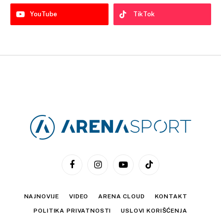
YouTube
TikTok
Facebook
Instagram
YouTube
TikTok
NAJNOVIJE
VIDEO
ARENA CLOUD
KONTAKT
POLITIKA PRIVATNOSTI
USLOVI KORIŠĆENJA