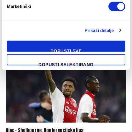
Marketinški
Prikaži detalje
Rijeka – Ilves, Konferencijska liga
03/08/2026
DOPUSTI SVE
DOPUSTI SELEKTIRANO
Ajax – Shelbourne, Konferencijska liga