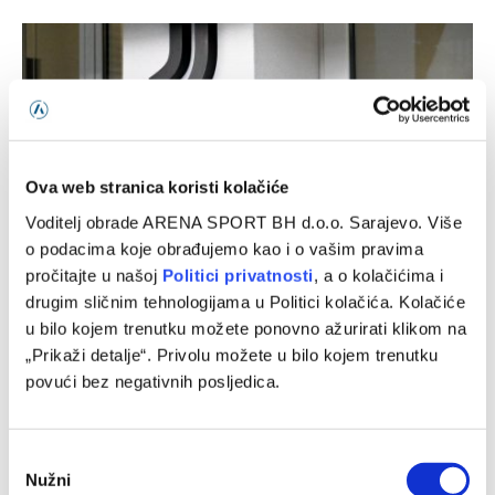
Ova web stranica koristi kolačiće
Voditelj obrade ARENA SPORT BH d.o.o. Sarajevo. Više
o podacima koje obrađujemo kao i o vašim pravima
pročitajte u našoj
Politici privatnosti
, a o kolačićima i
drugim sličnim tehnologijama u Politici kolačića. Kolačiće
Inter – Juventus, prijateljska utakmica
u bilo kojem trenutku možete ponovno ažurirati klikom na
05/08/2026
„Prikaži detalje“. Privolu možete u bilo kojem trenutku
povući bez negativnih posljedica.
Consent
Nužni
Selection