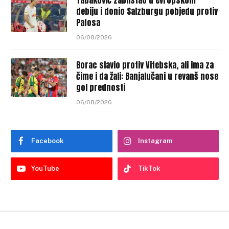
Tabaković zablistao u evropskom
debiju i donio Salzburgu pobjedu protiv
Pafosa
06/08/2026
Borac slavio protiv Vitebska, ali ima za
čime i da žali: Banjalučani u revanš nose
gol prednosti
06/08/2026
Facebook
Instagram
YouTube
TikTok