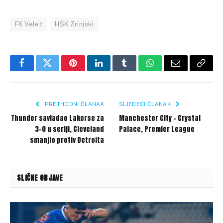
FK Velež
HŠK Zrinjski
Facebook
Twitter
Pinterest
LinkedIn
Tumblr
WhatsApp
Email
Copy
Link
PRETHODNI ČLANAK
SLJEDEĆI ČLANAK
Thunder savladao Lakerse za
Manchester City – Crystal
3-0 u seriji, Cleveland
Palace, Premier League
smanjio protiv Detroita
SLIČNE OBJAVE