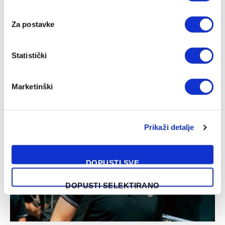
Za postavke
Statistički
Željezničar – BSK, WWin liga BiH
Marketinški
04/08/2026
Prikaži detalje
DOPUSTI SVE
DOPUSTI SELEKTIRANO