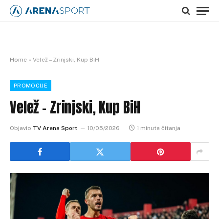
Home
»
Velež – Zrinjski, Kup BiH
PROMOCIJE
Velež – Zrinjski, Kup BiH
Objavio
TV Arena Sport
10/05/2026
1 minuta čitanja