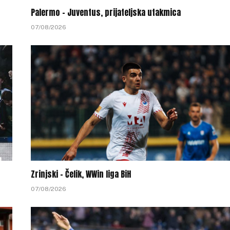
Palermo – Juventus, prijateljska utakmica
07/08/2026
Zrinjski – Čelik, WWin liga BiH
07/08/2026