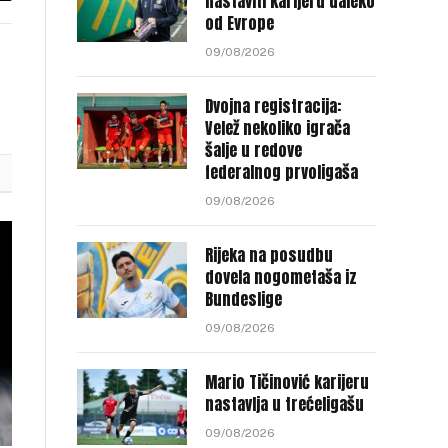
nastaviti karijeru daleko
od Evrope
nk
09/08/2026
Dvojna registracija:
Velež nekoliko igrača
šalje u redove
federalnog prvoligaša
09/08/2026
Rijeka na posudbu
dovela nogometaša iz
Bundeslige
09/08/2026
Mario Tičinović karijeru
nastavlja u trećeligašu
09/08/2026