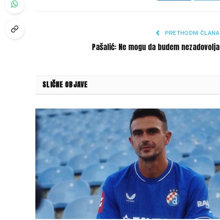
PRETHODNI ČLANA
Pašalić: Ne mogu da budem nezadovolja
SLIČNE OBJAVE