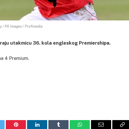
y / PA Images / Profimedia
graju utakmicu 36. kola engleskog Premiershipa.
na 4 Premium.
itter
Pinterest
LinkedIn
Tumblr
WhatsApp
Email
Co