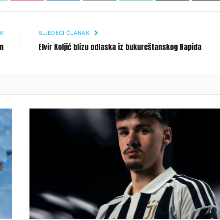
Li
K
SLJEDEĆI ČLANAK
n
Elvir Koljić blizu odlaska iz bukureštanskog Rapida