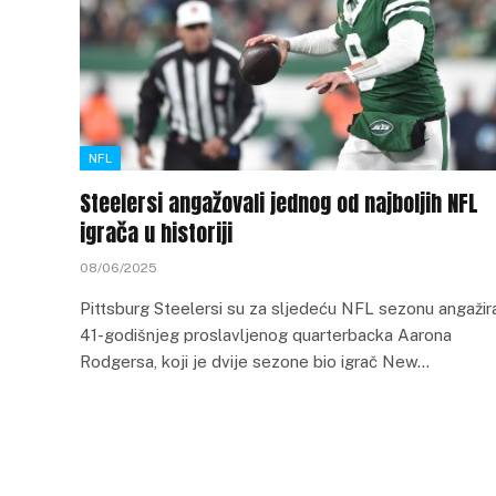
NFL
Steelersi angažovali jednog od najboljih NFL
igrača u historiji
08/06/2025
Pittsburg Steelersi su za sljedeću NFL sezonu angažira
41-godišnjeg proslavljenog quarterbacka Aarona
Rodgersa, koji je dvije sezone bio igrač New…