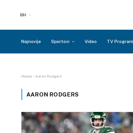
BIH
Najnovije
Sportovi
Video
TV Progra
Home
»
Aaron Rodgers
AARON RODGERS