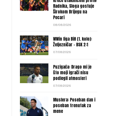
kreće utakmicom protiv
Radnika, Sloga gostuje
Širokom Brijegu na
Pecari
08/08/2026
WWin liga BiH (1. kolo):
Željezničar – BSK 2:1
07/08/2026
Puzigaća: Drago mi je
što moji igrači nisu
podlegli atmosferi
07/08/2026
Muslera: Poseban dan i
poseban trenutak za
mene