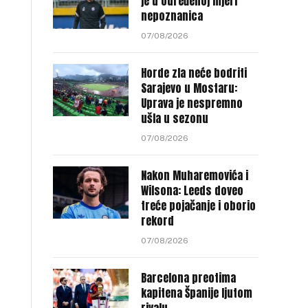
je u određenoj mjeri
nepoznanica
07/08/2026
Horde zla neće bodriti
Sarajevo u Mostaru:
Uprava je nespremno
ušla u sezonu
07/08/2026
Nakon Muharemovića i
Wilsona: Leeds doveo
treće pojačanje i oborio
rekord
07/08/2026
Barcelona preotima
kapitena Španije ljutom