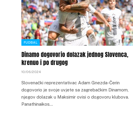
FUDBAL
Dinamo dogovorio dolazak jednog Slovenca,
krenuo i po drugog
10/06/2024
Slovenački reprezentativac Adam Gnezda-Čerin
dogovorio je svoje uvjete sa zagrebačkim Dinamom,
njegov dolazak u Maksimir ovisi o dogovoru klubova.
Panathinaikos…