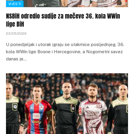
VIJESTI
NSBiH odredio sudije za mečeve 36. kola WWin
lige BiH
23/05/2026
U ponedjeljak i utorak igraju se utakmice posljednjeg, 36.
kola WWin lige Bosne i Hercegovine, a Nogometni savez
danas je…