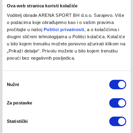
VIJESTI
Ova web stranica koristi kolačiće
NSBiH odredio sudijske postave za utakmice
Voditelj obrade ARENA SPORT BH d.o.o. Sarajevo. Više
šestog kola WWin lige BiH
o podacima koje obrađujemo kao i o vašim pravima
pročitajte u našoj
Politici privatnosti
, a o kolačićima i
28/08/2025
drugim sličnim tehnologijama u Politici kolačića. Kolačiće
Šesto kolo WWin lige Bosne i Hercegovine igra se od
u bilo kojem trenutku možete ponovno ažurirati klikom na
petka do ponedjeljka. Rundu otvara sutrašnji meč na
„Prikaži detalje“. Privolu možete u bilo kojem trenutku
Koševu, u…
povući bez negativnih posljedica.
Consent
Nužni
Selection
Za postavke
Statistički