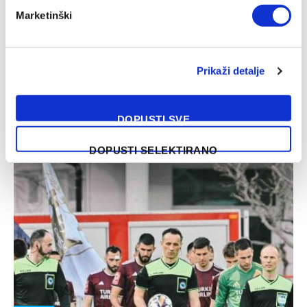
VIJESTI
Marketinški
Peljto sudi mostarski derbi, Musić u Širokom
Brijegu, Kukić na Grbavici
Prikaži detalje
30/04/2025
Irfan Peljto, najbolji bosanskohercegovački sudija, određen
je za glavnog sudiju mostarskog derbija koji će u subotu
DOPUSTI SVE
od 16 sati igrati…
DOPUSTI SELEKTIRANO