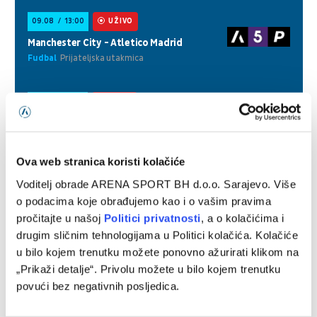
Ova web stranica koristi kolačiće
Voditelj obrade ARENA SPORT BH d.o.o. Sarajevo. Više
o podacima koje obrađujemo kao i o vašim pravima
pročitajte u našoj
Politici privatnosti
, a o kolačićima i
drugim sličnim tehnologijama u Politici kolačića. Kolačiće
u bilo kojem trenutku možete ponovno ažurirati klikom na
„Prikaži detalje“. Privolu možete u bilo kojem trenutku
povući bez negativnih posljedica.