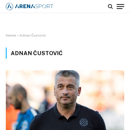
Home
»
Adnan Čustović
ADNAN ČUSTOVIĆ