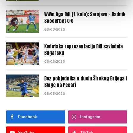
WWin liga BiH (1. kolo): Sarajevo – Radnik
Soccerbet 0:0
08/08/2026
Kadetska reprezentacija BiH savladala
Bugarsku
08/08/2026
Bez pobjednika u duelu Širokog Brijega i
Sloge na Pecari
08/08/2026
Facebook
Instagram
YouTube
TikTok