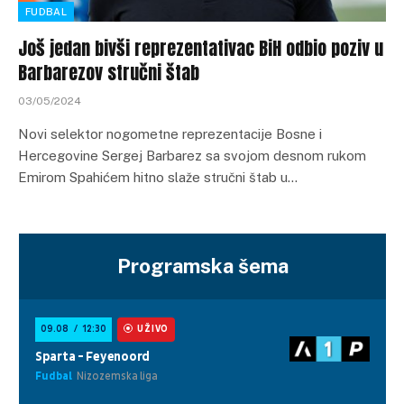
FUDBAL
Još jedan bivši reprezentativac BiH odbio poziv u
Barbarezov stručni štab
03/05/2024
Novi selektor nogometne reprezentacije Bosne i
Hercegovine Sergej Barbarez sa svojom desnom rukom
Emirom Spahićem hitno slaže stručni štab u…
Programska šema