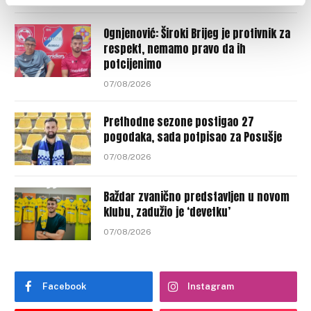
Ognjenović: Široki Brijeg je protivnik za
respekt, nemamo pravo da ih
potcijenimo
07/08/2026
Prethodne sezone postigao 27
pogodaka, sada potpisao za Posušje
07/08/2026
Baždar zvanično predstavljen u novom
klubu, zadužio je ‘devetku’
07/08/2026
Facebook
Instagram