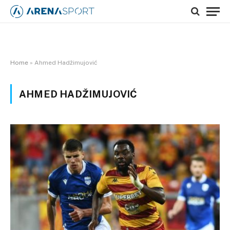
Home
»
Ahmed Hadžimujović
AHMED HADŽIMUJOVIĆ