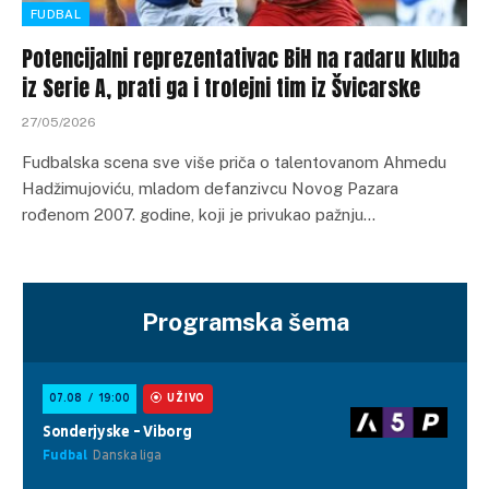
FUDBAL
Potencijalni reprezentativac BiH na radaru kluba
iz Serie A, prati ga i trofejni tim iz Švicarske
27/05/2026
Fudbalska scena sve više priča o talentovanom Ahmedu
Hadžimujoviću, mladom defanzivcu Novog Pazara
rođenom 2007. godine, koji je privukao pažnju…
Programska šema