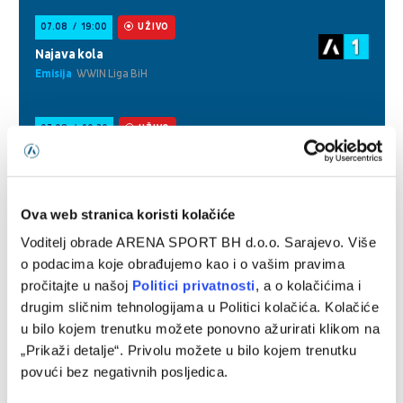
Ova web stranica koristi kolačiće
Voditelj obrade ARENA SPORT BH d.o.o. Sarajevo. Više
o podacima koje obrađujemo kao i o vašim pravima
pročitajte u našoj
Politici privatnosti
, a o kolačićima i
drugim sličnim tehnologijama u Politici kolačića. Kolačiće
u bilo kojem trenutku možete ponovno ažurirati klikom na
„Prikaži detalje“. Privolu možete u bilo kojem trenutku
povući bez negativnih posljedica.