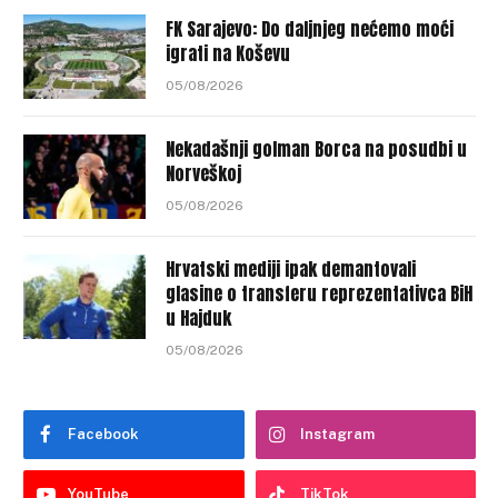
FK Sarajevo: Do daljnjeg nećemo moći
igrati na Koševu
05/08/2026
Nekadašnji golman Borca na posudbi u
Norveškoj
05/08/2026
Hrvatski mediji ipak demantovali
glasine o transferu reprezentativca BiH
u Hajduk
05/08/2026
Facebook
Instagram
YouTube
TikTok