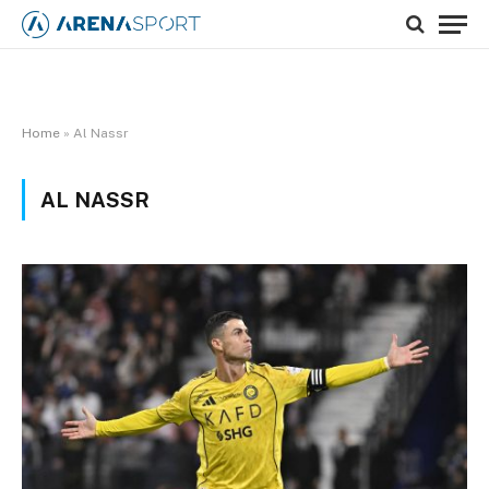
Home
»
Al Nassr
AL NASSR