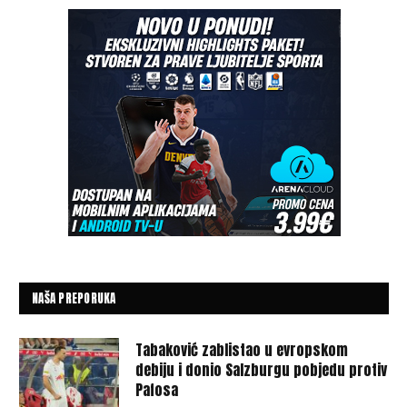
NAŠA PREPORUKA
Tabaković zablistao u evropskom
debiju i donio Salzburgu pobjedu protiv
Pafosa