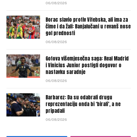
06/08/2026
Borac slavio protiv Vitebska, ali ima za
čime i da žali: Banjalučani u revanš nose
gol prednosti
06/08/2026
Gotova višemjesečna saga: Real Madrid
i Vinicius Junior postigli dogovor o
nastavku saradnje
06/08/2026
Barbarez: Da su odabrali drugu
reprezentaciju onda bi ‘birali’, a ne
pripadali
06/08/2026