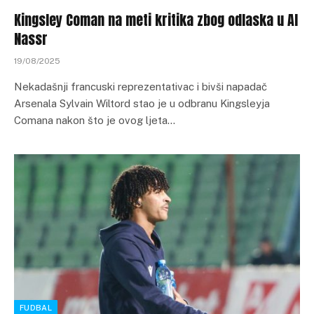
Kingsley Coman na meti kritika zbog odlaska u Al
Nassr
19/08/2025
Nekadašnji francuski reprezentativac i bivši napadač
Arsenala Sylvain Wiltord stao je u odbranu Kingsleyja
Comana nakon što je ovog ljeta…
FUDBAL