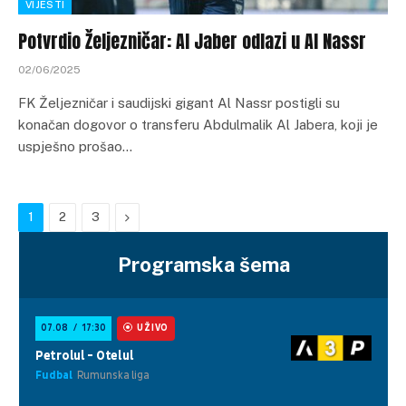
VIJESTI
Potvrdio Željezničar: Al Jaber odlazi u Al Nassr
02/06/2025
FK Željezničar i saudijski gigant Al Nassr postigli su
konačan dogovor o transferu Abdulmalik Al Jabera, koji je
uspješno prošao…
Next
1
2
3
Programska šema