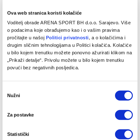
Cristiano Ronaldo produžio saradnju s Al
Ova web stranica koristi kolačiće
Nassrom
Voditelj obrade ARENA SPORT BH d.o.o. Sarajevo. Više
o podacima koje obrađujemo kao i o vašim pravima
26/06/2025
pročitajte u našoj
Politici privatnosti
, a o kolačićima i
Cristiano Ronaldo nastavlja svoju saudijsku avanturu. Al
drugim sličnim tehnologijama u Politici kolačića. Kolačiće
Nassr je danas službeno objavio da je portugalski
u bilo kojem trenutku možete ponovno ažurirati klikom na
superstar potpisao novi ugovor s…
„Prikaži detalje“. Privolu možete u bilo kojem trenutku
povući bez negativnih posljedica.
Consent
Nužni
Selection
Za postavke
Statistički