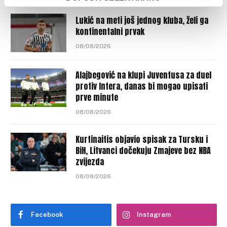
Lukić na meti još jednog kluba, želi ga
kontinentalni prvak
08/08/2026
Alajbegović na klupi Juventusa za duel
protiv Intera, danas bi mogao upisati
prve minute
08/08/2026
Kurtinaitis objavio spisak za Tursku i
BiH, Litvanci dočekuju Zmajeve bez NBA
zvijezda
08/08/2026
Facebook
Instagram