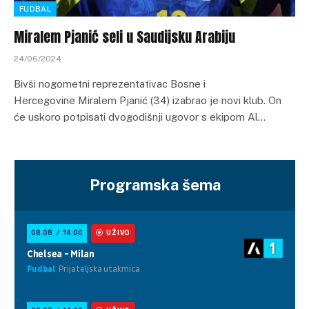
FUDBAL
Miralem Pjanić seli u Saudijsku Arabiju
24/06/2024
Bivši nogometni reprezentativac Bosne i
Hercegovine Miralem Pjanić (34) izabrao je novi klub. On
će uskoro potpisati dvogodišnji ugovor s ekipom Al…
Programska šema