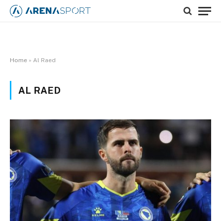
Home
»
Al Raed
AL RAED