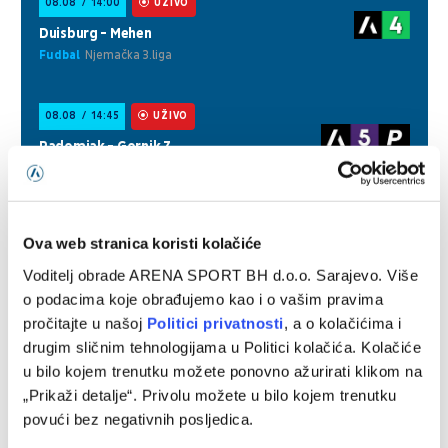
Ova web stranica koristi kolačiće
Voditelj obrade ARENA SPORT BH d.o.o. Sarajevo. Više
o podacima koje obrađujemo kao i o vašim pravima
pročitajte u našoj
Politici privatnosti
, a o kolačićima i
drugim sličnim tehnologijama u Politici kolačića. Kolačiće
u bilo kojem trenutku možete ponovno ažurirati klikom na
„Prikaži detalje“. Privolu možete u bilo kojem trenutku
povući bez negativnih posljedica.