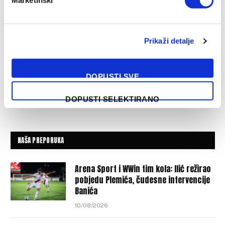
Prikaži detalje
DOPUSTI SVE
DOPUSTI SELEKTIRANO
NAŠA PREPORUKA
Arena Sport i WWin tim kola: Ilić režirao
pobjedu Plemića, čudesne intervencije
Banića
10/08/2026