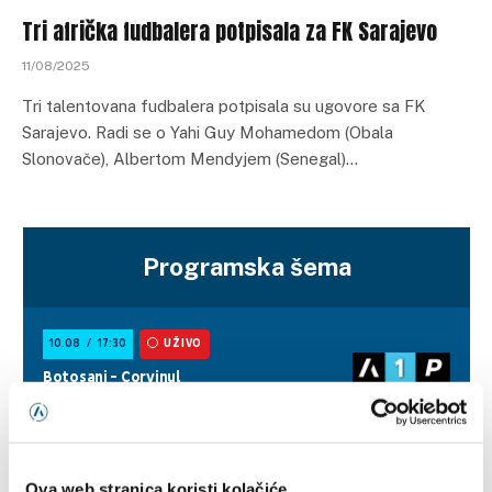
Tri afrička fudbalera potpisala za FK Sarajevo
11/08/2025
Tri talentovana fudbalera potpisala su ugovore sa FK
Sarajevo. Radi se o Yahi Guy Mohamedom (Obala
Slonovače), Albertom Mendyjem (Senegal)…
Programska šema
Ova web stranica koristi kolačiće