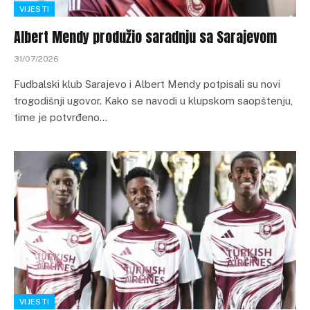
VIJESTI
Albert Mendy produžio saradnju sa Sarajevom
31/07/2026
Fudbalski klub Sarajevo i Albert Mendy potpisali su novi
trogodišnji ugovor. Kako se navodi u klupskom saopštenju,
time je potvrđeno…
VIJESTI