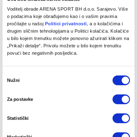
Voditelj obrade ARENA SPORT BH d.o.o. Sarajevo. Više
o podacima koje obrađujemo kao i o vašim pravima
pročitajte u našoj
Politici privatnosti
, a o kolačićima i
drugim sličnim tehnologijama u Politici kolačića. Kolačiće
u bilo kojem trenutku možete ponovno ažurirati klikom na
„Prikaži detalje“. Privolu možete u bilo kojem trenutku
povući bez negativnih posljedica.
Consent
Nužni
Selection
Za postavke
Statistički
Marketinški