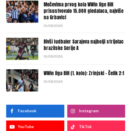
Mečevima prvog kola WWin lige BiH
prisustvovalo 15.000 gledalaca, najviše
na Grbavici
10/08/2026
Bivši fudbaler Sarajeva najbolji strijelac
brazilske Serije A
10/08/2026
WWin liga BiH (1. kolo): Zrinjski – Čelik 2:1
10/08/2026
Facebook
Instagram
YouTube
TikTok