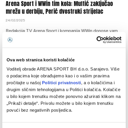
Arena Sport i WWin tim kola: Muftić zaključao
mrežu u derbiju, Perić dvostruki strijelac
24/02/2025
Redakcija TV Arena Sport i kompanija WWin donose vam
idealni tim 19. kola WWin lige Bosne i Hercegovine.
GOLMAN: Vedad…
Ova web stranica koristi kolačiće
Voditelj obrade ARENA SPORT BH d.o.o. Sarajevo. Više
o podacima koje obrađujemo kao i o vašim pravima
pročitajte u našoj
Politici privatnosti
, a o kolačićima i
drugim sličnim tehnologijama u Politici kolačića. Kolačiće
u bilo kojem trenutku možete ponovno ažurirati klikom na
„Prikaži detalje“. Privolu možete u bilo kojem trenutku
povući bez negativnih posljedica.
VIJESTI