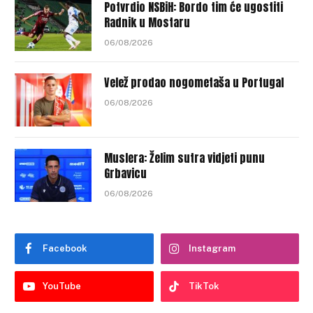
Potvrdio NSBiH: Bordo tim će ugostiti
Radnik u Mostaru
06/08/2026
Velež prodao nogometaša u Portugal
06/08/2026
Muslera: Želim sutra vidjeti punu
Grbavicu
06/08/2026
Facebook
Instagram
YouTube
TikTok