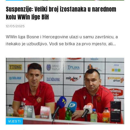
Suspenzije: Veliki broj izostanaka u narednom
kolu WWin lige BiH
12/05/2025
WWin liga Bosne i Hercegovine ulazi u samu završnicu, a
itekako je uzbudljivo. Vodi se bitka za prvo mjesto, ali…
VIJESTI