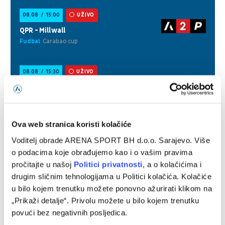
Ova web stranica koristi kolačiće
Voditelj obrade ARENA SPORT BH d.o.o. Sarajevo. Više
o podacima koje obrađujemo kao i o vašim pravima
pročitajte u našoj
Politici privatnosti
, a o kolačićima i
drugim sličnim tehnologijama u Politici kolačića. Kolačiće
u bilo kojem trenutku možete ponovno ažurirati klikom na
„Prikaži detalje“. Privolu možete u bilo kojem trenutku
povući bez negativnih posljedica.