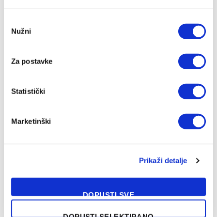
Consent
Nužni
Selection
Za postavke
Statistički
Marketinški
NAŠA PREPORUKA
Prikaži detalje
Velež predstavio pojačanja u veznom
DOPUSTI SVE
redu i napadu
08/08/2026
DOPUSTI SELEKTIRANO