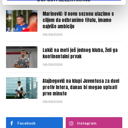
Marinović: U novu sezonu ulazimo s
ciljem da odbranimo titulu, imamo
najviše ambicije
08/08/2026
Lukić na meti još jednog kluba, želi ga
kontinentalni prvak
08/08/2026
Alajbegović na klupi Juventusa za duel
protiv Intera, danas bi mogao upisati
prve minute
08/08/2026
Facebook
Instagram