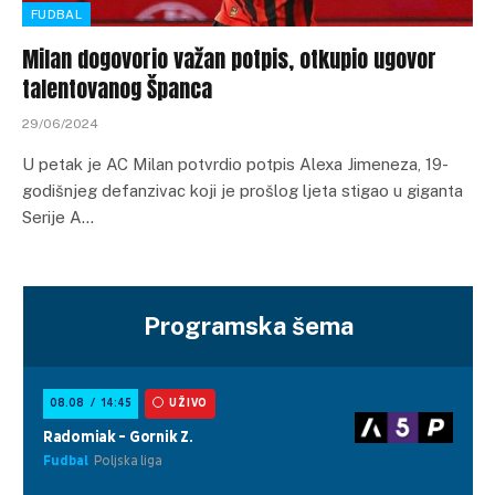
FUDBAL
Milan dogovorio važan potpis, otkupio ugovor
talentovanog Španca
29/06/2024
U petak je AC Milan potvrdio potpis Alexa Jimeneza, 19-
godišnjeg defanzivac koji je prošlog ljeta stigao u giganta
Serije A…
Programska šema