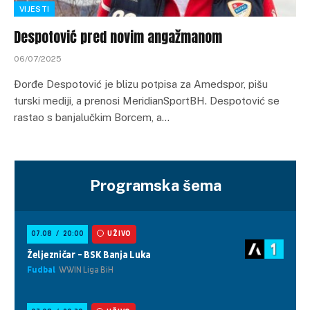
VIJESTI
Despotović pred novim angažmanom
06/07/2025
Đorđe Despotović je blizu potpisa za Amedspor, pišu
turski mediji, a prenosi MeridianSportBH. Despotović se
rastao s banjalučkim Borcem, a…
Programska šema