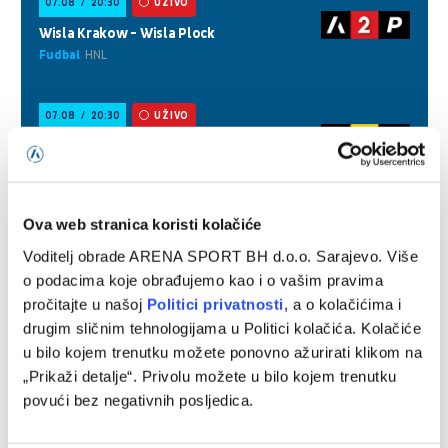
Ova web stranica koristi kolačiće
Voditelj obrade ARENA SPORT BH d.o.o. Sarajevo. Više
o podacima koje obrađujemo kao i o vašim pravima
pročitajte u našoj
Politici privatnosti
, a o kolačićima i
drugim sličnim tehnologijama u Politici kolačića. Kolačiće
u bilo kojem trenutku možete ponovno ažurirati klikom na
„Prikaži detalje“. Privolu možete u bilo kojem trenutku
povući bez negativnih posljedica.