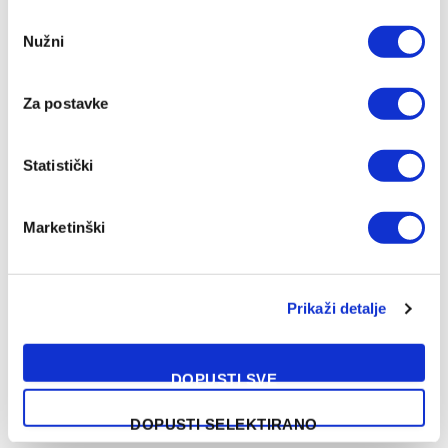
Consent
Nužni
Selection
Za postavke
Statistički
Marketinški
NAŠA PREPORUKA
Prikaži detalje
Kadetska reprezentacija BiH poražena
DOPUSTI SVE
od Švedske
07/08/2026
DOPUSTI SELEKTIRANO