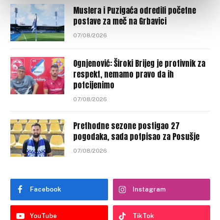
Muslera i Puzigaća odredili početne
postave za meč na Grbavici
07/08/2026
Ognjenović: Široki Brijeg je protivnik za
respekt, nemamo pravo da ih
potcijenimo
07/08/2026
Prethodne sezone postigao 27
pogodaka, sada potpisao za Posušje
07/08/2026
Facebook
Instagram
YouTube
TikTok