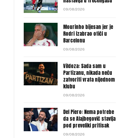
nastavlja u trećeligašu
09/08/2026
Mourinho bijesan jer je
Rodri izabrao otići u
Barcelonu
09/08/2026
Vildoza: Sada sam u
Partizanu, nikada neću
zatvoriti vrata nijednom
klubu
09/08/2026
Del Piero: Nema potrebe
da se Alajbegović stavlja
pod preveliki pritisak
09/08/2026