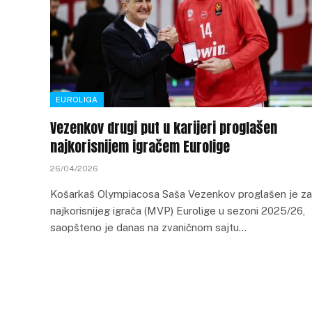
EUROLIGA
Vezenkov drugi put u karijeri proglašen
najkorisnijem igračem Eurolige
26/04/2026
Košarkaš Olympiacosa Saša Vezenkov proglašen je za
najkorisnijeg igrača (MVP) Eurolige u sezoni 2025/26,
saopšteno je danas na zvaničnom sajtu…