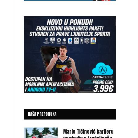
NAŠA PREPORUKA
Mario Tičinović karijeru