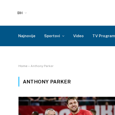
BIH
Najnovije
Sportovi
Video
TV Progra
Home
»
Anthony Parker
ANTHONY PARKER