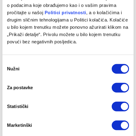
UEFA pokrenula istragu protiv igrača Reala
o podacima koje obrađujemo kao i o vašim pravima
pročitajte u našoj
Politici privatnosti
, a o kolačićima i
27/03/2025
drugim sličnim tehnologijama u Politici kolačića. Kolačiće
Evropska fudbalska federacija (UEFA) pokrenula je istragu
u bilo kojem trenutku možete ponovno ažurirati klikom na
protiv igrača Real Madrida, prenosi Faktor. UEFA je
„Prikaži detalje“. Privolu možete u bilo kojem trenutku
imenovala etičkog i disciplinskog inspektora…
povući bez negativnih posljedica.
Consent
Nužni
Selection
Za postavke
Statistički
FUDBAL
Marketinški
Real kiksao na gostovanju kod Espanyola