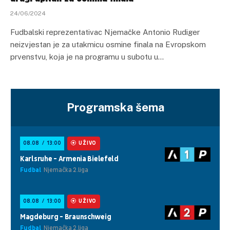
24/06/2024
Fudbalski reprezentativac Njemačke Antonio Rudiger
neizvjestan je za utakmicu osmine finala na Evropskom
prvenstvu, koja je na programu u subotu u…
Programska šema