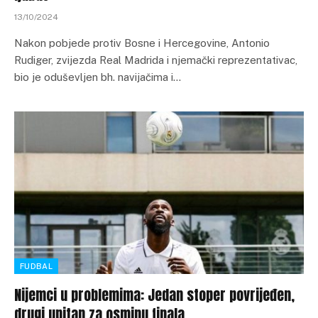
13/10/2024
Nakon pobjede protiv Bosne i Hercegovine, Antonio
Rudiger, zvijezda Real Madrida i njemački reprezentativac,
bio je oduševljen bh. navijačima i…
FUDBAL
Nijemci u problemima: Jedan stoper povrijeđen,
drugi upitan za osminu finala