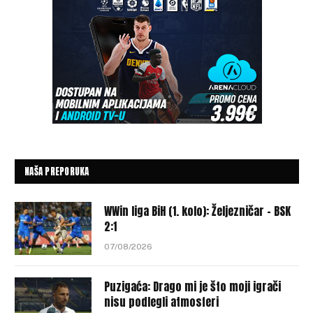
NAŠA PREPORUKA
WWin liga BiH (1. kolo): Željezničar – BSK
2:1
07/08/2026
Puzigaća: Drago mi je što moji igrači
nisu podlegli atmosferi