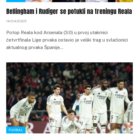
Bellingham i Rudiger se potukli na treningu Reala
14/04/2025
Potop Reala kod Arsenala (3:0) u prvoj utakmici
četvrtfinala Lige prvaka ostavio je veliki trag u svlačionici
aktualnog prvaka Španije…
FUDBAL