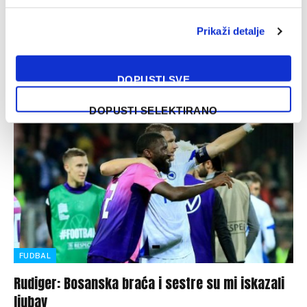
01/02/2025
Prikaži detalje
Real Madrid poražen je sa minimalnih 1:0 na gostovanju kod
ekipe Espanyola u susretu 22. kola španske La Lige.
Strijelac…
DOPUSTI SVE
DOPUSTI SELEKTIRANO
FUDBAL
Rudiger: Bosanska braća i sestre su mi iskazali
ljubav