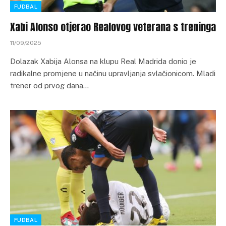
FUDBAL
Xabi Alonso otjerao Realovog veterana s treninga
11/09/2025
Dolazak Xabija Alonsa na klupu Real Madrida donio je
radikalne promjene u načinu upravljanja svlačionicom. Mladi
trener od prvog dana…
FUDBAL