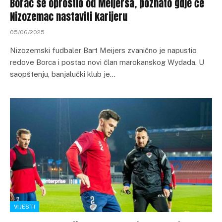
Borac se oprostio od Meijersa, poznato gdje će
Nizozemac nastaviti karijeru
05/06/2025
Nizozemski fudbaler Bart Meijers zvanično je napustio
redove Borca i postao novi član marokanskog Wydada. U
saopštenju, banjalučki klub je…
VIJESTI