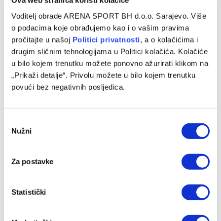
Ova web stranica koristi kolačiće
za najboljeg igrača WWin lige BiH
Voditelj obrade ARENA SPORT BH d.o.o. Sarajevo. Više
26/05/2025
o podacima koje obrađujemo kao i o vašim pravima
pročitajte u našoj
Politici privatnosti
, a o kolačićima i
Sindikat profesionalnih fudbalera u Bosni i Hercegovini
drugim sličnim tehnologijama u Politici kolačića. Kolačiće
(SPFBiH) održao je osmu manifestaciju ‘Kristalnih 11’ na
u bilo kojem trenutku možete ponovno ažurirati klikom na
kojoj su nagrađeni najbolji akteri…
„Prikaži detalje“. Privolu možete u bilo kojem trenutku
povući bez negativnih posljedica.
Consent
Nužni
Selection
Za postavke
Statistički
VIJESTI
Arena Sport i WWin tim kola: Kiš odlučio