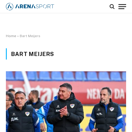
Home
»
Bart Meijers
BART MEIJERS