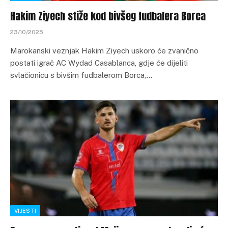
Hakim Ziyech stiže kod bivšeg fudbalera Borca
23/10/2025
Marokanski veznjak Hakim Ziyech uskoro će zvanično
postati igrač AC Wydad Casablanca, gdje će dijeliti
svlačionicu s bivšim fudbalerom Borca,…
VIJESTI