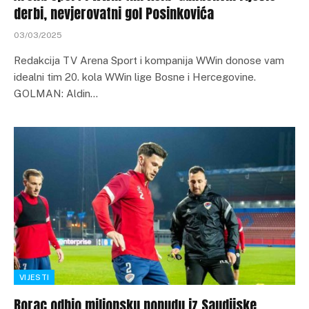
derbi, nevjerovatni gol Posinkovića
03/03/2025
Redakcija TV Arena Sport i kompanija WWin donose vam
idealni tim 20. kola WWin lige Bosne i Hercegovine.
GOLMAN: Aldin…
VIJESTI
Borac odbio milionsku ponudu iz Saudijske