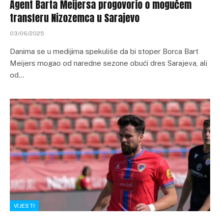
Agent Barta Meijersa progovorio o mogućem
transferu Nizozemca u Sarajevo
03/06/2025
Danima se u medijima spekuliše da bi stoper Borca Bart
Meijers mogao od naredne sezone obući dres Sarajeva, ali
od…
VIJESTI