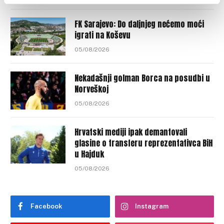
FK Sarajevo: Do daljnjeg nećemo moći
igrati na Koševu
05/08/2026
Nekadašnji golman Borca na posudbi u
Norveškoj
05/08/2026
Hrvatski mediji ipak demantovali
glasine o transferu reprezentativca BiH
u Hajduk
05/08/2026
Facebook
Instagram