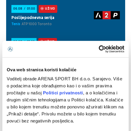
Ova web stranica koristi kolačiće
Voditelj obrade ARENA SPORT BH d.o.o. Sarajevo. Više
o podacima koje obrađujemo kao i o vašim pravima
pročitajte u našoj
Politici privatnosti
, a o kolačićima i
drugim sličnim tehnologijama u Politici kolačića. Kolačiće
u bilo kojem trenutku možete ponovno ažurirati klikom na
„Prikaži detalje“. Privolu možete u bilo kojem trenutku
povući bez negativnih posljedica.