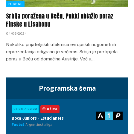
FUDBAL
Srbija poražena u Beču, Pukki ublažio poraz
Finske u Lisabonu
04/06/2024
Nekoliko prijateljskih utakmica evropskih nogometnih
reprezentacija odigrano je večeras. Srbija je pretrpjela
poraz u Beču od domaćina Austrije. Već u…
Programska šema