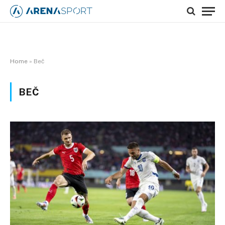
Home
»
Beč
BEČ