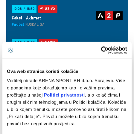
Ova web stranica koristi kolačiće
Voditelj obrade ARENA SPORT BH d.o.o. Sarajevo. Više
o podacima koje obrađujemo kao i o vašim pravima
pročitajte u našoj
Politici privatnosti
, a o kolačićima i
drugim sličnim tehnologijama u Politici kolačića. Kolačiće
u bilo kojem trenutku možete ponovno ažurirati klikom na
„Prikaži detalje“. Privolu možete u bilo kojem trenutku
povući bez negativnih posljedica.