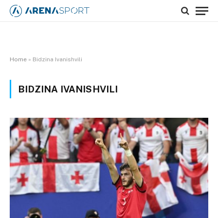
Home
»
Bidzina Ivanishvili
BIDZINA IVANISHVILI