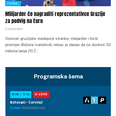
FUDBAL
Milijarder će nagraditi reprezentativce Gruzije
za podvig na Euru
27/06/2024
Osnivač gruzijske vladajuće stranke, milijarder i bivši
premijer Bidzina Ivanishvili, rekao je danas da će donirati 30
miliona larija (10,7…
Programska šema