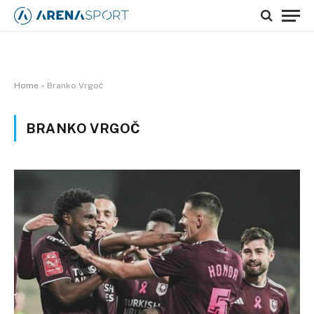
Home
»
Branko Vrgoč
BRANKO VRGOČ