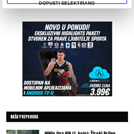
DOPUSTI SELEKTIRANO
NAŠA PREPORUKA
WWin liga BiH (1. kolo): Široki Brijeg –