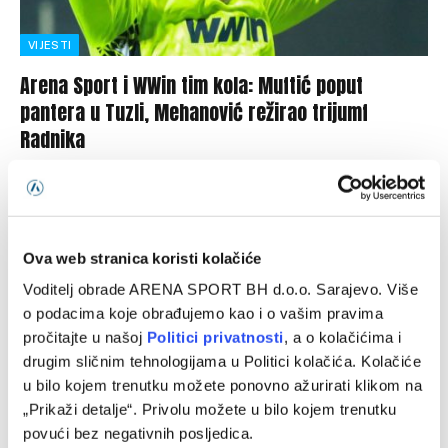
VIJESTI
Arena Sport i WWin tim kola: Muftić poput
pantera u Tuzli, Mehanović režirao trijumf
Radnika
27/08/2024
Redakcija TV Arena Sport i kompanija WWin donose vam
idealni tim četvrtog kola WWin lige Bosne i Hercegovine.
GOLMAN: Vedad…
Ova web stranica koristi kolačiće
Voditelj obrade ARENA SPORT BH d.o.o. Sarajevo. Više
o podacima koje obrađujemo kao i o vašim pravima
pročitajte u našoj
Politici privatnosti
, a o kolačićima i
Programska šema
drugim sličnim tehnologijama u Politici kolačića. Kolačiće
u bilo kojem trenutku možete ponovno ažurirati klikom na
„Prikaži detalje“. Privolu možete u bilo kojem trenutku
povući bez negativnih posljedica.