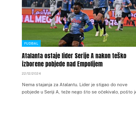
FUDBAL
Atalanta ostaje lider Serije A nakon teško
izborene pobjede nad Empolijem
22/12/2024
Nema stajanja za Atalantu. Lider je stigao do nove
pobjede u Seriji A, teže nego što se očekivalo, pošto 