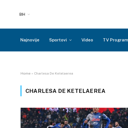
BIH
Najnovije
Sportovi
Video
TV Progra
Home
»
Charlesa De Ketelaerea
CHARLESA DE KETELAEREA