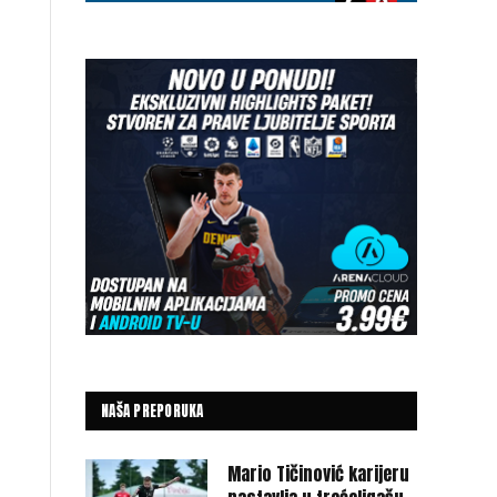
NAŠA PREPORUKA
Mario Tičinović karijeru