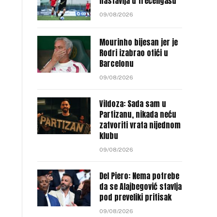
nastavlja u trećeligašu
09/08/2026
Mourinho bijesan jer je
Rodri izabrao otići u
Barcelonu
09/08/2026
Vildoza: Sada sam u
Partizanu, nikada neću
zatvoriti vrata nijednom
klubu
09/08/2026
Del Piero: Nema potrebe
da se Alajbegović stavlja
pod preveliki pritisak
09/08/2026