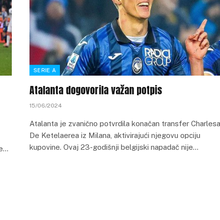
SERIE A
Atalanta dogovorila važan potpis
15/06/2024
Atalanta je zvanično potvrdila konačan transfer Charles
De Ketelaerea iz Milana, aktivirajući njegovu opciju
kupovine. Ovaj 23-godišnji belgijski napadač nije…
je…