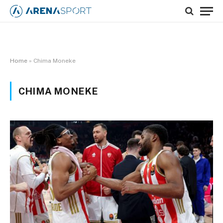
Home
»
Chima Moneke
CHIMA MONEKE