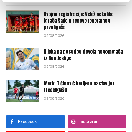
Dvojna registracija: Velež nekoliko
igrača šalje u redove federalnog
prvoligaša
09/08/2026
Rijeka na posudbu dovela nogometaša
iz Bundeslige
09/08/2026
Mario Tičinović karijeru nastavlja u
trećeligašu
09/08/2026
Facebook
Instagram