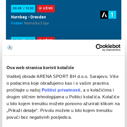
Ova web stranica koristi kolačiće
Voditelj obrade ARENA SPORT BH d.o.o. Sarajevo. Više
o podacima koje obrađujemo kao i o vašim pravima
pročitajte u našoj
Politici privatnosti
, a o kolačićima i
drugim sličnim tehnologijama u Politici kolačića. Kolačiće
u bilo kojem trenutku možete ponovno ažurirati klikom na
„Prikaži detalje“. Privolu možete u bilo kojem trenutku
povući bez negativnih posljedica.