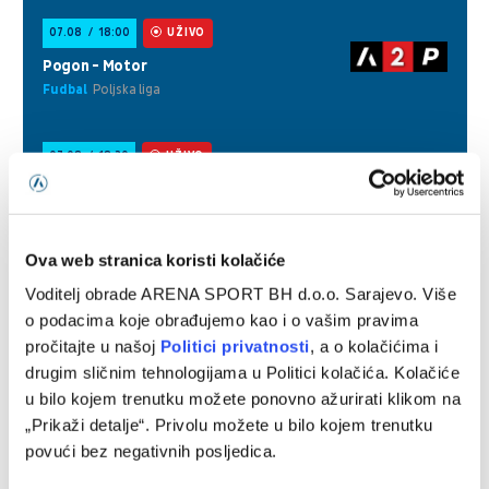
Ova web stranica koristi kolačiće
Voditelj obrade ARENA SPORT BH d.o.o. Sarajevo. Više
o podacima koje obrađujemo kao i o vašim pravima
pročitajte u našoj
Politici privatnosti
, a o kolačićima i
drugim sličnim tehnologijama u Politici kolačića. Kolačiće
u bilo kojem trenutku možete ponovno ažurirati klikom na
„Prikaži detalje“. Privolu možete u bilo kojem trenutku
povući bez negativnih posljedica.