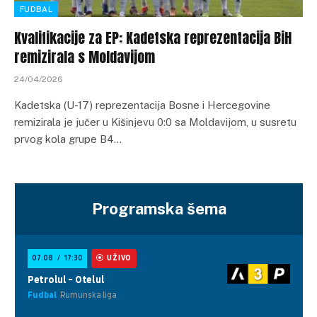
FUDBAL
Kvalifikacije za EP: Kadetska reprezentacija BiH
remizirala s Moldavijom
24/04/2026
Kadetska (U-17) reprezentacija Bosne i Hercegovine
remizirala je jučer u Kišinjevu 0:0 sa Moldavijom, u susretu
prvog kola grupe B4…
Programska šema