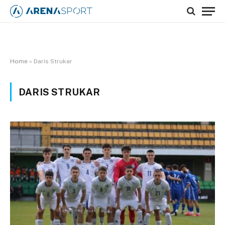
Home
»
Daris Strukar
DARIS STRUKAR