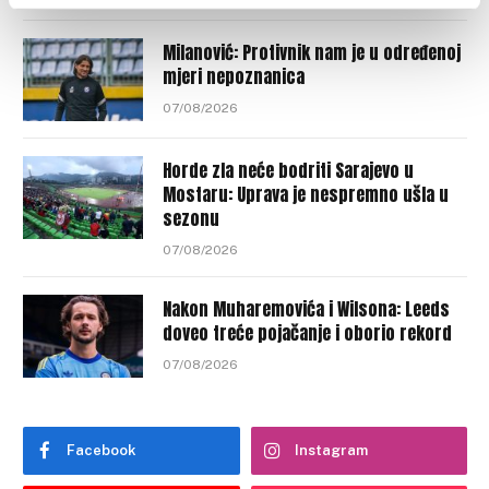
Milanović: Protivnik nam je u određenoj
mjeri nepoznanica
07/08/2026
Horde zla neće bodriti Sarajevo u
Mostaru: Uprava je nespremno ušla u
sezonu
07/08/2026
Nakon Muharemovića i Wilsona: Leeds
doveo treće pojačanje i oborio rekord
07/08/2026
Facebook
Instagram