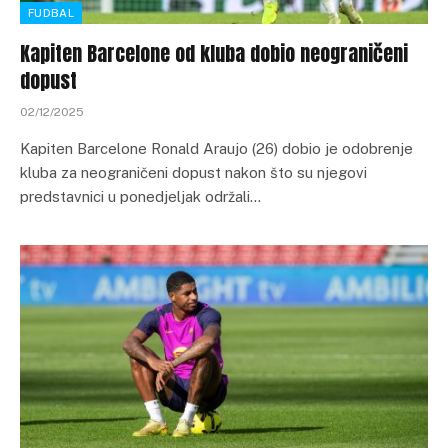
FUDBAL
Kapiten Barcelone od kluba dobio neograničeni
dopust
02/12/2025
Kapiten Barcelone Ronald Araujo (26) dobio je odobrenje
kluba za neograničeni dopust nakon što su njegovi
predstavnici u ponedjeljak održali…