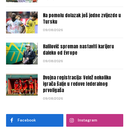
Na pomolu dolazak još jedne zvijezde u
Tursku
09/08/2026
Halilović spreman nastaviti karijeru
daleko od Evrope
09/08/2026
Dvojna registracija: Velež nekoliko
igrača šalje u redove federalnog
prvoligaša
09/08/2026
Facebook
Instagram