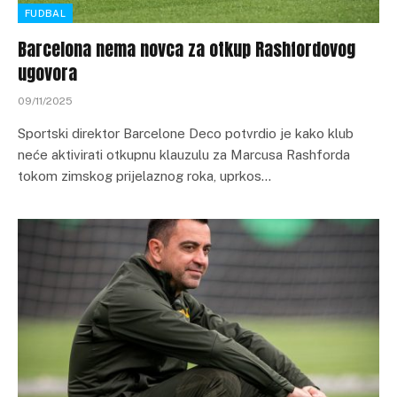
FUDBAL
Barcelona nema novca za otkup Rashfordovog
ugovora
09/11/2025
Sportski direktor Barcelone Deco potvrdio je kako klub
neće aktivirati otkupnu klauzulu za Marcusa Rashforda
tokom zimskog prijelaznog roka, uprkos…