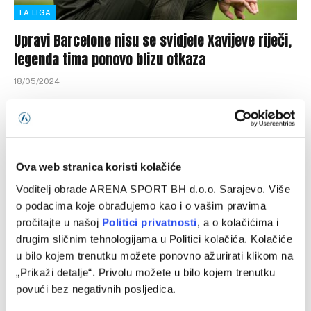
LA LIGA
Upravi Barcelone nisu se svidjele Xavijeve riječi,
legenda tima ponovo blizu otkaza
18/05/2024
Na konferenciji za medije pred manje važnu prvenstvenu
utakmicu Xavi je rekao par riječi koje su pokrenule novu
krizu u…
Ova web stranica koristi kolačiće
Voditelj obrade ARENA SPORT BH d.o.o. Sarajevo. Više
Programska šema
o podacima koje obrađujemo kao i o vašim pravima
pročitajte u našoj
Politici privatnosti
, a o kolačićima i
drugim sličnim tehnologijama u Politici kolačića. Kolačiće
u bilo kojem trenutku možete ponovno ažurirati klikom na
„Prikaži detalje“. Privolu možete u bilo kojem trenutku
povući bez negativnih posljedica.