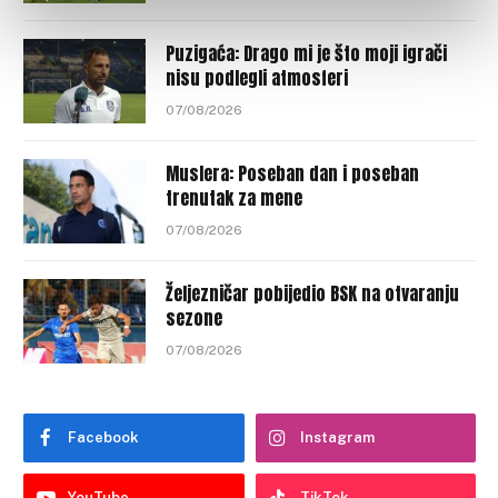
Puzigaća: Drago mi je što moji igrači
nisu podlegli atmosferi
07/08/2026
Muslera: Poseban dan i poseban
trenutak za mene
07/08/2026
Željezničar pobijedio BSK na otvaranju
sezone
07/08/2026
Facebook
Instagram
YouTube
TikTok