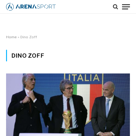
Home
»
Dino Zoff
DINO ZOFF