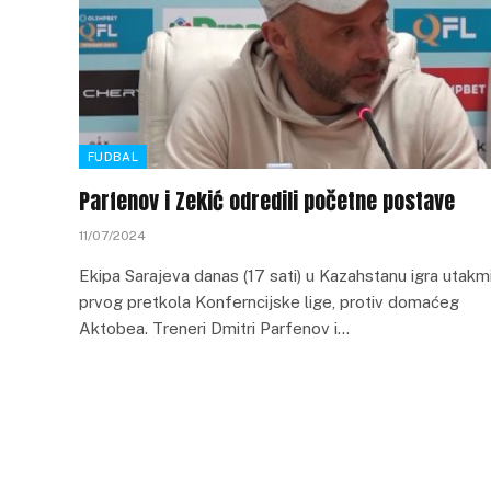
FUDBAL
Parfenov i Zekić odredili početne postave
11/07/2024
Ekipa Sarajeva danas (17 sati) u Kazahstanu igra utakm
prvog pretkola Konferncijske lige, protiv domaćeg
Aktobea. Treneri Dmitri Parfenov i…