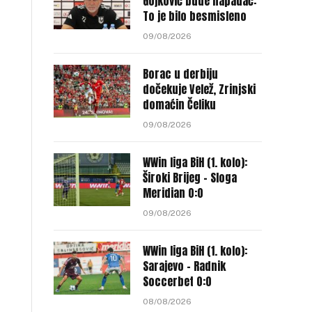
Gojković bude napadač:
To je bilo besmisleno
09/08/2026
Borac u derbiju
dočekuje Velež, Zrinjski
domaćin Čeliku
09/08/2026
WWin liga BiH (1. kolo):
Široki Brijeg – Sloga
Meridian 0:0
09/08/2026
WWin liga BiH (1. kolo):
Sarajevo – Radnik
Soccerbet 0:0
08/08/2026