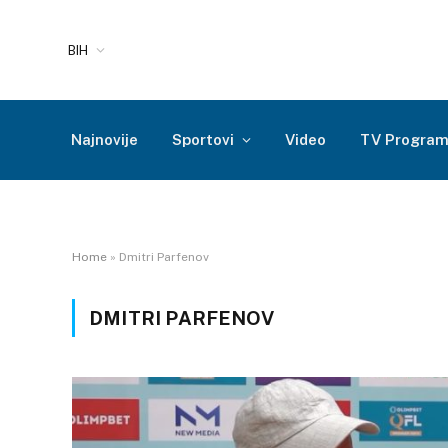
BIH
Najnovije
Sportovi
Video
TV Progra
Home
»
Dmitri Parfenov
DMITRI PARFENOV