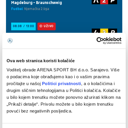
Ova web stranica koristi kolačiće
Voditelj obrade ARENA SPORT BH d.o.o. Sarajevo. Više
o podacima koje obrađujemo kao i o vašim pravima
pročitajte u našoj
Politici privatnosti
, a o kolačićima i
drugim sličnim tehnologijama u Politici kolačića. Kolačiće
u bilo kojem trenutku možete ponovno ažurirati klikom na
„Prikaži detalje“. Privolu možete u bilo kojem trenutku
povući bez negativnih posljedica.