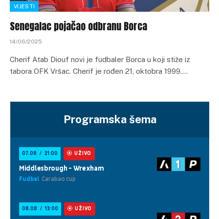
VIJESTI
Senegalac pojačao odbranu Borca
14/06/2025
Cherif Atab Diouf novi je fudbaler Borca u koji stiže iz
tabora OFK Vršac. Cherif je rođen 21, oktobra 1999.…
Programska šema