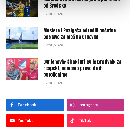
od Švedske
07/08/2026
Muslera i Puzigaća odredili početne
postave za meč na Grbavici
07/08/2026
Ognjenović: Široki Brijeg je protivnik za
respekt, nemamo pravo da ih
potcijenimo
07/08/2026
Facebook
Instagram
YouTube
TikTok