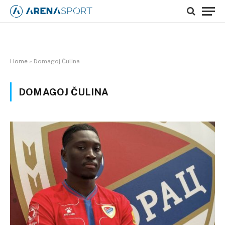
Home
»
Domagoj Čulina
DOMAGOJ ČULINA