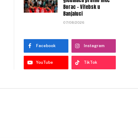
gledalaca pratilo meč
Borac – Vitebsk u
Banjaluci
07/08/2026
Facebook
Instagram
YouTube
TikTok