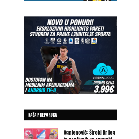
NAŠA PREPORUKA
Ognjenović: Široki Brijeg