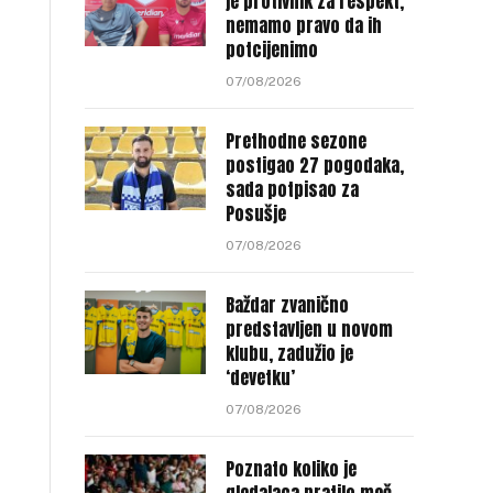
je protivnik za respekt,
nemamo pravo da ih
potcijenimo
07/08/2026
Prethodne sezone
postigao 27 pogodaka,
sada potpisao za
Posušje
07/08/2026
Baždar zvanično
predstavljen u novom
klubu, zadužio je
‘devetku’
07/08/2026
Poznato koliko je