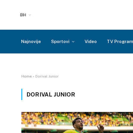
BIH
Najnovije
Sportovi
Video
TV Progra
Home
»
Dorival Junior
DORIVAL JUNIOR